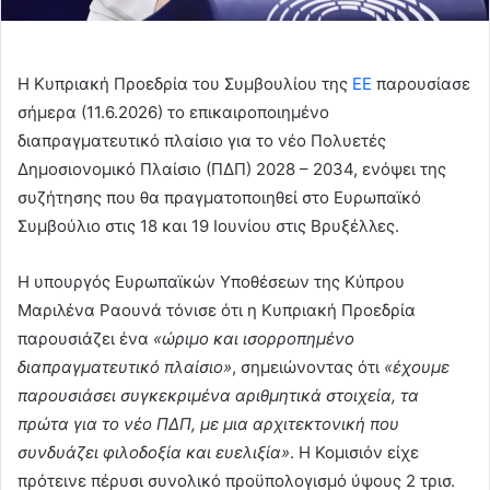
Η Κυπριακή Προεδρία του Συμβουλίου της
ΕΕ
παρουσίασε
σήμερα (11.6.2026) το επικαιροποιημένο
διαπραγματευτικό πλαίσιο για το νέο Πολυετές
Δημοσιονομικό Πλαίσιο (ΠΔΠ) 2028 – 2034, ενόψει της
συζήτησης που θα πραγματοποιηθεί στο Ευρωπαϊκό
Συμβούλιο στις 18 και 19 Ιουνίου στις Βρυξέλλες.
Η υπουργός Ευρωπαϊκών Υποθέσεων της Κύπρου
Μαριλένα Ραουνά τόνισε ότι η Κυπριακή Προεδρία
παρουσιάζει ένα
«ώριμο και ισορροπημένο
διαπραγματευτικό πλαίσιο»
, σημειώνοντας ότι
«έχουμε
παρουσιάσει συγκεκριμένα αριθμητικά στοιχεία, τα
πρώτα για το νέο ΠΔΠ, με μια αρχιτεκτονική που
συνδυάζει φιλοδοξία και ευελιξία»
. Η Κομισιόν είχε
πρότεινε πέρυσι συνολικό προϋπολογισμό ύψους 2 τρισ.