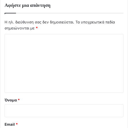
Αφήστε μια απάντηση
Η ηλ. διεύθυνση σας δεν δημοσιεύεται.
Τα υποχρεωτικά πεδία
σημειώνονται με
*
Σ
χ
ό
λ
ι
ο
*
Όνομα
*
Email
*