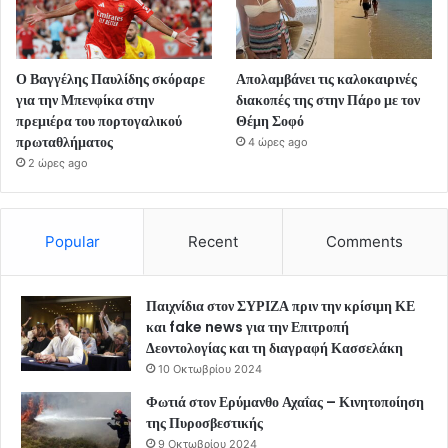
Ο Βαγγέλης Παυλίδης σκόραρε
Απολαμβάνει τις καλοκαιρινές
για την Μπενφίκα στην
διακοπές της στην Πάρο με τον
πρεμιέρα του πορτογαλικού
Θέμη Σοφό
πρωταθλήματος
4 ώρες ago
2 ώρες ago
Popular
Recent
Comments
Παιχνίδια στον ΣΥΡΙΖΑ πριν την κρίσιμη ΚΕ
και fake news για την Επιτροπή
Δεοντολογίας και τη διαγραφή Κασσελάκη
10 Οκτωβρίου 2024
Φωτιά στον Ερύμανθο Αχαΐας – Κινητοποίηση
της Πυροσβεστικής
9 Οκτωβρίου 2024