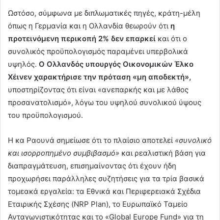
Ωστόσο, σύμφωνα με διπλωματικές πηγές, κράτη-μέλη
όπως η Γερμανία και η Ολλανδία θεωρούν ότι
η
προτεινόμενη περικοπή 2% δεν επαρκεί
και ότι ο
συνολικός προϋπολογισμός παραμένει υπερβολικά
υψηλός.
Ο Ολλανδός υπουργός Οικονομικών Έλκο
Χέινεν χαρακτήρισε την πρόταση «μη αποδεκτή»,
υποστηρίζοντας ότι είναι «ανεπαρκής και με λάθος
προσανατολισμό», λόγω του υψηλού συνολικού ύψους
του προϋπολογισμού.
Η κα Ραουνά σημείωσε ότι το πλαίσιο αποτελεί
«συνολικό
και ισορροπημένο συμβιβασμό»
και ρεαλιστική βάση για
διαπραγμάτευση, επισημαίνοντας ότι έχουν ήδη
προχωρήσει παράλληλες συζητήσεις για τα τρία βασικά
τομεακά εργαλεία: τα Εθνικά και Περιφερειακά Σχέδια
Εταιρικής Σχέσης (NRP Plan), το Ευρωπαϊκό Ταμείο
Ανταγωνιστικότητας και το «Global Europe Fund» για τη