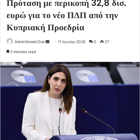
Πρόταση με περικοπή 32,8 δισ.
ευρώ για το νέο ΠΔΠ από την
Κυπριακή Προεδρία
Send
AdminGreekChat
11 Ιουνίου 2026
0
27
an
2 minutes read
email