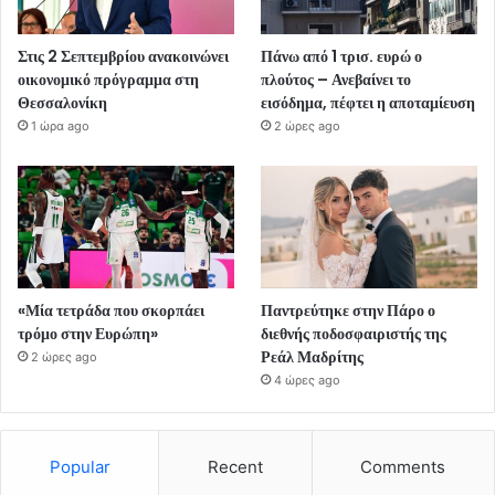
Στις 2 Σεπτεμβρίου ανακοινώνει
Πάνω από 1 τρισ. ευρώ ο
οικονομικό πρόγραμμα στη
πλούτος – Ανεβαίνει το
Θεσσαλονίκη
εισόδημα, πέφτει η αποταμίευση
1 ώρα ago
2 ώρες ago
«Μία τετράδα που σκορπάει
Παντρεύτηκε στην Πάρο ο
τρόμο στην Ευρώπη»
διεθνής ποδοσφαιριστής της
Ρεάλ Μαδρίτης
2 ώρες ago
4 ώρες ago
Popular
Recent
Comments