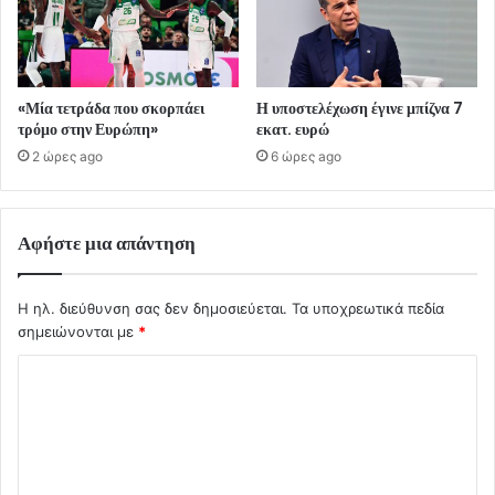
«Μία τετράδα που σκορπάει
Η υποστελέχωση έγινε μπίζνα 7
τρόμο στην Ευρώπη»
εκατ. ευρώ
2 ώρες ago
6 ώρες ago
Αφήστε μια απάντηση
Η ηλ. διεύθυνση σας δεν δημοσιεύεται.
Τα υποχρεωτικά πεδία
σημειώνονται με
*
Σ
χ
ό
λ