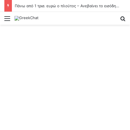
Πάνω από 1 τρισ. ευρώ ο πλούτος – Ανεβαίνει το εισόδημα, πέφτει η αποταμίευση
Menu
Se