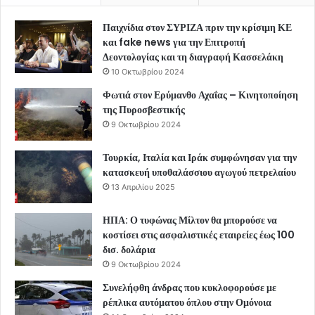
Παιχνίδια στον ΣΥΡΙΖΑ πριν την κρίσιμη ΚΕ
και fake news για την Επιτροπή
Δεοντολογίας και τη διαγραφή Κασσελάκη
10 Οκτωβρίου 2024
Φωτιά στον Ερύμανθο Αχαΐας – Κινητοποίηση
της Πυροσβεστικής
9 Οκτωβρίου 2024
Τουρκία, Ιταλία και Ιράκ συμφώνησαν για την
κατασκευή υποθαλάσσιου αγωγού πετρελαίου
13 Απριλίου 2025
ΗΠΑ: Ο τυφώνας Μίλτον θα μπορούσε να
κοστίσει στις ασφαλιστικές εταιρείες έως 100
δισ. δολάρια
9 Οκτωβρίου 2024
Συνελήφθη άνδρας που κυκλοφορούσε με
ρέπλικα αυτόματου όπλου στην Ομόνοια