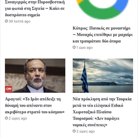
Συναγερμός στην Πυροσβεστική
για φωτιά στη Σητεία – Καίει σε
δυσπρόσιτο σημείο
39 λεπτά ago
Κύπρος: Πανικός σε μοναστήρι
– Μοναχός επιτέθηκε με μαχαίρι
και τραυμάτισε δύο άτομα
1 ώρα ago
Αραγτσί: «Το Ιράν απέδειξε τη
Νέα πρόκληση από την Τουρκία
δύναμή του απέναντι στον
μετά το νέο ελληνικό Ειδικό
ακριβότερο στρατό του κόσμου»
Χωροταξικό Πλαίσιο
Τουρισμού: «Δεν παράγει
2 ώρες ago
νομικές συνέπειες»
2 ώρες ago