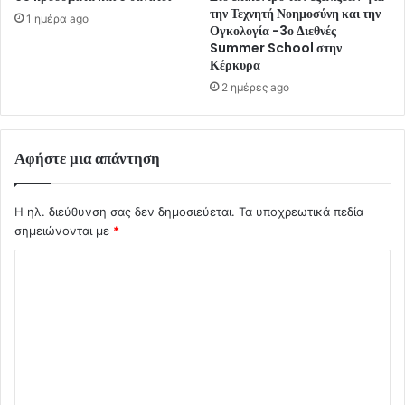
την Τεχνητή Νοημοσύνη και την
1 ημέρα ago
Ογκολογία -3ο Διεθνές
Summer School στην
Κέρκυρα
2 ημέρες ago
Αφήστε μια απάντηση
Η ηλ. διεύθυνση σας δεν δημοσιεύεται.
Τα υποχρεωτικά πεδία
σημειώνονται με
*
Σ
χ
ό
λ
ι
ο