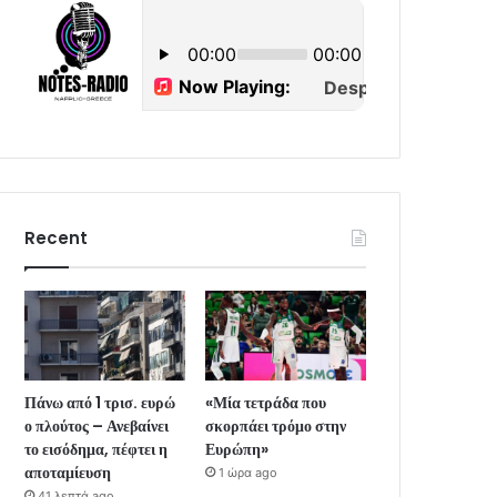
Recent
Πάνω από 1 τρισ. ευρώ
«Μία τετράδα που
ο πλούτος – Ανεβαίνει
σκορπάει τρόμο στην
το εισόδημα, πέφτει η
Ευρώπη»
αποταμίευση
1 ώρα ago
41 λεπτά ago