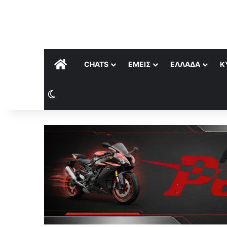
ΑΡΧΙΚΉ
CHATS
ΕΜΕΊΣ
ΕΛΛΆΔΑ
Κ
Switch skin