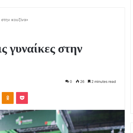
ς στην κουζίνα»
ις γυναίκες στην
0
26
2 minutes read
VKontakte
Odnoklassniki
Pocket