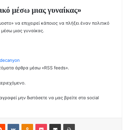
ικό μέσω μιας γυναίκας»
το» να επιχειρεί κάποιος να πλήξει έναν πολιτικό
ά μέσω μιας γυναίκας.
decanyon
υτόματα άρθρα μέσω «RSS feeds».
περιεχόμενο.
αγραφεί μην διστάσετε να μας βρείτε στα social
erest
Reddit
VKontakte
Odnoklassniki
Pocket
Share via Email
Print