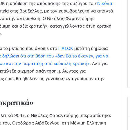
ΟΚ η υπόθεση της απόσπασης της συζύγου του
Νικόλα
πεία στις Βρυξέλλες, με τον ευρωβουλευτή να απαντά
νά στην αντεπίθεση. Ο Νικόλας Φαραντούρης
νόμιμη και αξιοκρατική», καταγγέλλοντας ότι η κριτική
.
ι το μέτωπο που άνοιξε στο
ΠΑΣΟΚ
μετά τη δημόσια
 δηλώσει ότι στη θέση του «δεν θα το έκανε», για να
του και την παράταξη από «εύκολη κριτική»
. Αντί για
επέλεξε αιχμηρή απάντηση, μιλώντας για
ως είπε, θα ήθελαν τις γυναίκες «να γυρίσουν στην
ιοκρατικά»
ολιτικά 90,1», ο Νικόλας Φαραντούρης υπερασπίστηκε
υ του, Θεοδώρας Αϊβάζογλου, στη Μόνιμη Ελληνική