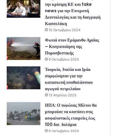
την κρίσιμη ΚΕ και fake
news για την Επιτροπή
Δεοντολογίας και τη διαγραφή
Κασσελάκη
10 Οκτωβρίου 2024
Φωτιά στον Ερύμανθο Αχαΐας
– Κινητοποίηση της
Πυροσβεστικής
9 Οκτωβρίου 2024
Τουρκία, Ιταλία και Ιράκ
συμφώνησαν για την
κατασκευή υποθαλάσσιου
αγωγού πετρελαίου
13 Απριλίου 2025
ΗΠΑ: Ο τυφώνας Μίλτον θα
μπορούσε να κοστίσει στις
ασφαλιστικές εταιρείες έως
100 δισ. δολάρια
9 Οκτωβρίου 2024