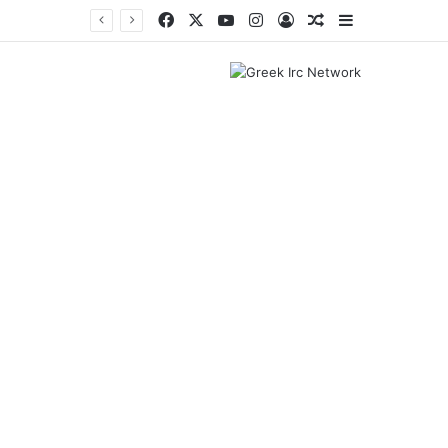
Facebook
X
YouTube
Instagram
Log In
Random Article
Sidebar