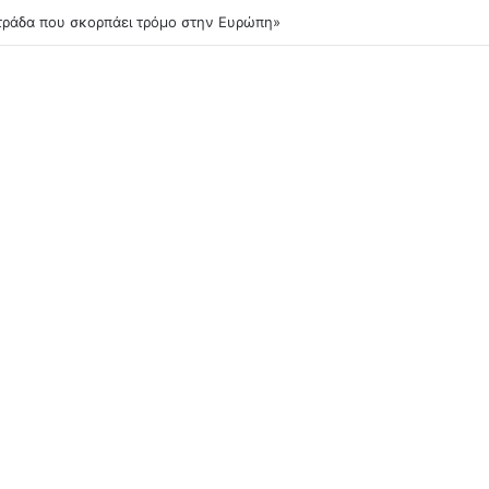
τηκε στην Πάρο ο διεθνής ποδοσφαιριστής της Ρεάλ Μαδρίτης