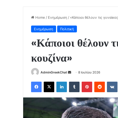
Home
/
Ενημέρωση
/
«Κάποιοι θέλουν τις γυναίκε
Ενημέρωση
Πολιτική
«Κάποιοι θέλουν τ
κουζίνα»
Send
AdminGreekChat
8 Ιουλίου 2026
an
Facebook
X
LinkedIn
Tumblr
Pinterest
Reddit
email