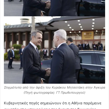
Στιγμιότυπο από την άφιξη του Κυριάκου Μητσοτάκη στην Άγκυρα
(Πηγή φωτογραφίας: ΓΤ Πρωθυπουργού)
Κυβερνητικές πηγές σημειώνουν ότι η Αθήνα παρέμεινε