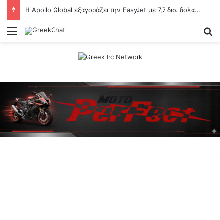
Η Apollo Global εξαγοράζει την EasyJet με 7,7 δισ. δολάρια
Menu
Se