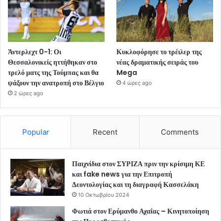
Άντερλεχτ 0-1: Οι
Κυκλοφόρησε το τρέιλερ της
Θεσσαλονικείς ηττήθηκαν στο
νέας δραματικής σειράς του
τρελό ματς της Τούμπας και θα
Mega
ψάξουν την ανατροπή στο Βέλγιο
4 ώρες ago
2 ώρες ago
Popular
Recent
Comments
Παιχνίδια στον ΣΥΡΙΖΑ πριν την κρίσιμη ΚΕ
και fake news για την Επιτροπή
Δεοντολογίας και τη διαγραφή Κασσελάκη
10 Οκτωβρίου 2024
Φωτιά στον Ερύμανθο Αχαΐας – Κινητοποίηση