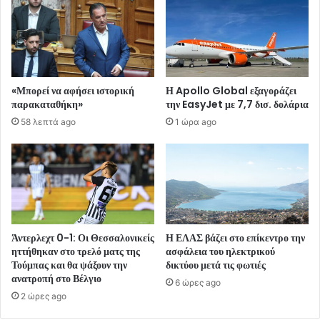
«Μπορεί να αφήσει ιστορική
Η Apollo Global εξαγοράζει
παρακαταθήκη»
την EasyJet με 7,7 δισ. δολάρια
58 λεπτά ago
1 ώρα ago
Άντερλεχτ 0-1: Οι Θεσσαλονικείς
Η ΕΛΑΣ βάζει στο επίκεντρο την
ηττήθηκαν στο τρελό ματς της
ασφάλεια του ηλεκτρικού
Τούμπας και θα ψάξουν την
δικτύου μετά τις φωτιές
ανατροπή στο Βέλγιο
6 ώρες ago
2 ώρες ago