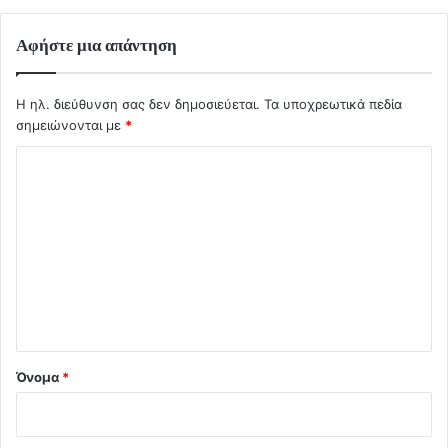
Αφήστε μια απάντηση
Η ηλ. διεύθυνση σας δεν δημοσιεύεται.
Τα υποχρεωτικά πεδία
σημειώνονται με
*
Σ
χ
ό
λ
ι
ο
*
Όνομα
*