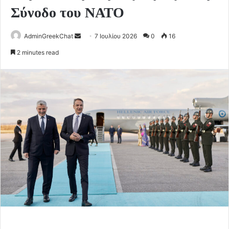
Σύνοδο του ΝΑΤΟ
Send
AdminGreekChat
7 Ιουλίου 2026
0
16
an
2 minutes read
email