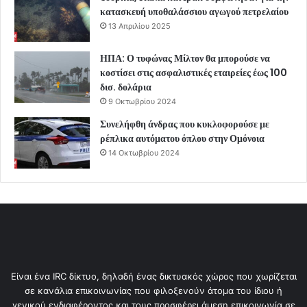
κατασκευή υποθαλάσσιου αγωγού πετρελαίου
13 Απριλίου 2025
ΗΠΑ: Ο τυφώνας Μίλτον θα μπορούσε να
κοστίσει στις ασφαλιστικές εταιρείες έως 100
δισ. δολάρια
9 Οκτωβρίου 2024
Συνελήφθη άνδρας που κυκλοφορούσε με
ρέπλικα αυτόματου όπλου στην Ομόνοια
14 Οκτωβρίου 2024
Είναι ένα IRC δίκτυο, δηλαδή ένας δικτυακός χώρος που χωρίζεται
σε κανάλια επικοινωνίας που φιλοξενούν άτομα του ίδιου ή
γενικού ενδιαφέροντος και τους προσφέρει άμεση επικοινωνία σε