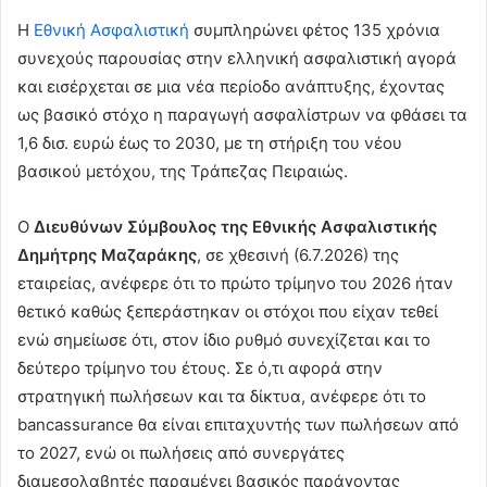
Η
Εθνική Ασφαλιστική
συμπληρώνει φέτος 135 χρόνια
συνεχούς παρουσίας στην ελληνική ασφαλιστική αγορά
και εισέρχεται σε μια νέα περίοδο ανάπτυξης, έχοντας
ως βασικό στόχο η παραγωγή ασφαλίστρων να φθάσει τα
1,6 δισ. ευρώ έως το 2030, με τη στήριξη του νέου
βασικού μετόχου, της Τράπεζας Πειραιώς.
Ο
Διευθύνων Σύμβουλος της Εθνικής Ασφαλιστικής
Δημήτρης Μαζαράκης
, σε χθεσινή (6.7.2026) της
εταιρείας, ανέφερε ότι το πρώτο τρίμηνο του 2026 ήταν
θετικό καθώς ξεπεράστηκαν οι στόχοι που είχαν τεθεί
ενώ σημείωσε ότι, στον ίδιο ρυθμό συνεχίζεται και το
δεύτερο τρίμηνο του έτους. Σε ό,τι αφορά στην
στρατηγική πωλήσεων και τα δίκτυα, ανέφερε ότι το
bancassurance θα είναι επιταχυντής των πωλήσεων από
το 2027, ενώ οι πωλήσεις από συνεργάτες
διαμεσολαβητές παραμένει βασικός παράγοντας