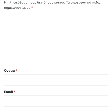
Η ηλ. διεύθυνση σας δεν δημοσιεύεται.
Τα υποχρεωτικά πεδία
σημειώνονται με
*
Σ
χ
ό
λ
ι
ο
*
Όνομα
*
Email
*