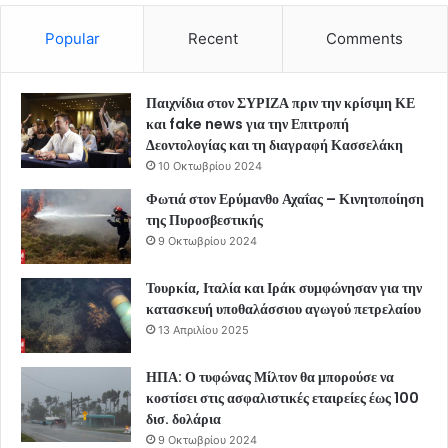
Popular
Recent
Comments
Παιχνίδια στον ΣΥΡΙΖΑ πριν την κρίσιμη ΚΕ
και fake news για την Επιτροπή
Δεοντολογίας και τη διαγραφή Κασσελάκη
10 Οκτωβρίου 2024
Φωτιά στον Ερύμανθο Αχαΐας – Κινητοποίηση
της Πυροσβεστικής
9 Οκτωβρίου 2024
Τουρκία, Ιταλία και Ιράκ συμφώνησαν για την
κατασκευή υποθαλάσσιου αγωγού πετρελαίου
13 Απριλίου 2025
ΗΠΑ: Ο τυφώνας Μίλτον θα μπορούσε να
κοστίσει στις ασφαλιστικές εταιρείες έως 100
δισ. δολάρια
9 Οκτωβρίου 2024