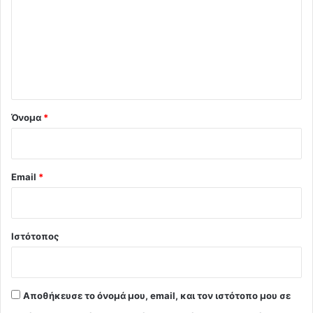
ό
λ
ι
ο
*
Όνομα
*
Email
*
Ιστότοπος
Αποθήκευσε το όνομά μου, email, και τον ιστότοπο μου σε