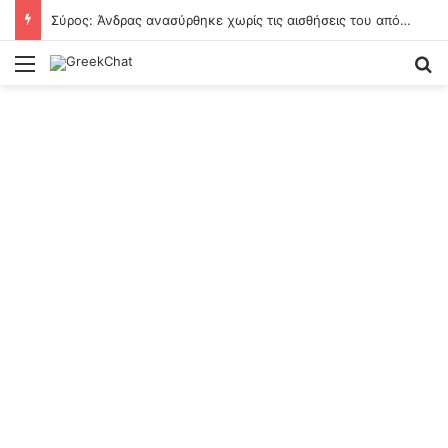
Σύρος: Άνδρας ανασύρθηκε χωρίς τις αισθήσεις του από τη θάλασσα στον Γαλησσά
Menu
Se