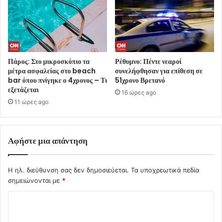
Πάρος: Στο μικροσκόπιο τα
Ρέθυμνο: Πέντε νεαροί
μέτρα ασφαλείας στο beach
συνελήφθησαν για επίθεση σε
bar όπου πνίγηκε ο 4χρονος – Τι
51χρονο Βρετανό
εξετάζεται
16 ώρες ago
11 ώρες ago
Αφήστε μια απάντηση
Η ηλ. διεύθυνση σας δεν δημοσιεύεται.
Τα υποχρεωτικά πεδία
σημειώνονται με
*
Σ
χ