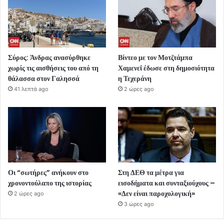
Σύρος: Άνδρας ανασύρθηκε
Βίντεο με τον Μοτζτάμπα
χωρίς τις αισθήσεις του από τη
Χαμενεΐ έδωσε στη δημοσιότητα
θάλασσα στον Γαλησσά
η Τεχεράνη
41 λεπτά ago
2 ώρες ago
Οι “σωτήρες” ανήκουν στο
Στη ΔΕΘ τα μέτρα για
χρονοντούλαπο της ιστορίας
εισοδήματα και συνταξιούχους –
«Δεν είναι παροχολογική»
2 ώρες ago
3 ώρες ago