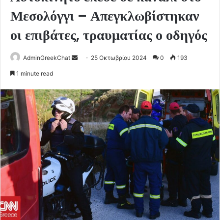
Μεσολόγγι – Απεγκλωβίστηκαν
οι επιβάτες, τραυματίας ο οδηγός
Send
AdminGreekChat
25 Οκτωβρίου 2024
0
193
an
1 minute read
email