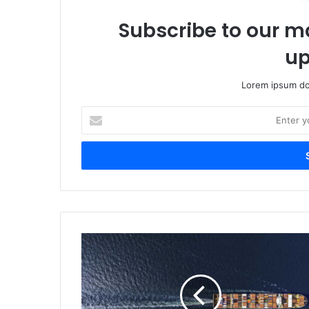
Subscribe to our ma
up
Lorem ipsum dol
Enter
your
Email
address