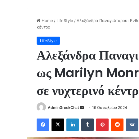
Home
/
LifeStyle
/
Αλεξάνδρα Παναγιώταρου: Ενθου
κέντρο
LifeStyle
Αλεξάνδρα Παναγι
ως Marilyn Monro
σε νυχτερινό κέντ
Send
AdminGreekChat
19 Οκτωβρίου 2024
an
Facebook
X
LinkedIn
Tumblr
Pinterest
Reddit
email