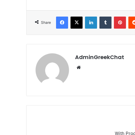
Facebook
X
LinkedIn
Tumblr
Pint
Share
AdminGreekChat
Website
With Pro