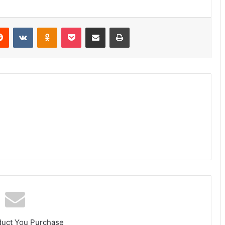
erest
Reddit
VKontakte
Odnoklassniki
Pocket
Share via Email
Print
duct You Purchase