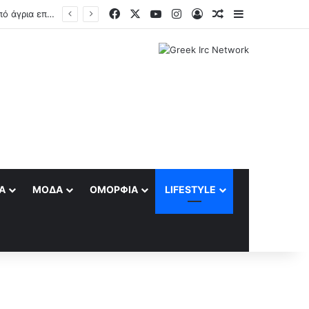
Facebook
X
YouTube
Instagram
Log In
Random Article
Sidebar
Δολοφονήθηκε o διεθνής ποδοσφαιριστής της Ουγκάντα, Ντέιβιντ Οβόρι, μετά από άγρια επίθεση ληστών
Α
ΜΌΔΑ
ΟΜΟΡΦΙΆ
LIFESTYLE