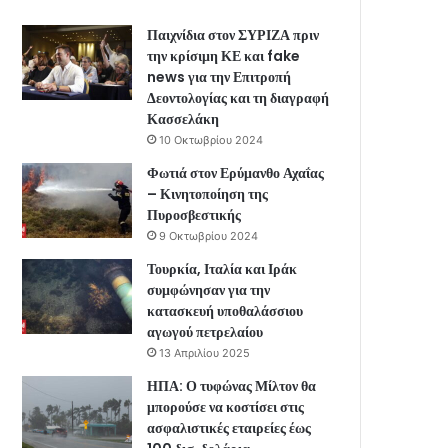
Παιχνίδια στον ΣΥΡΙΖΑ πριν
την κρίσιμη ΚΕ και fake
news για την Επιτροπή
Δεοντολογίας και τη διαγραφή
Κασσελάκη
10 Οκτωβρίου 2024
Φωτιά στον Ερύμανθο Αχαΐας
– Κινητοποίηση της
Πυροσβεστικής
9 Οκτωβρίου 2024
Τουρκία, Ιταλία και Ιράκ
συμφώνησαν για την
κατασκευή υποθαλάσσιου
αγωγού πετρελαίου
13 Απριλίου 2025
ΗΠΑ: Ο τυφώνας Μίλτον θα
μπορούσε να κοστίσει στις
ασφαλιστικές εταιρείες έως