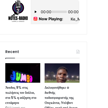
Recent
Άνοδος 9% στις
Δολοφονήθηκε o
πωλήσεις τον Ιούλιο,
διεθνής
στο 5% η αύξηση στο
ποδοσφαιριστής της
επτάμηνο
Ουγκάντα, Ντέιβιντ
Οβόρι, μετά από άγρια
53 λεπτά ago