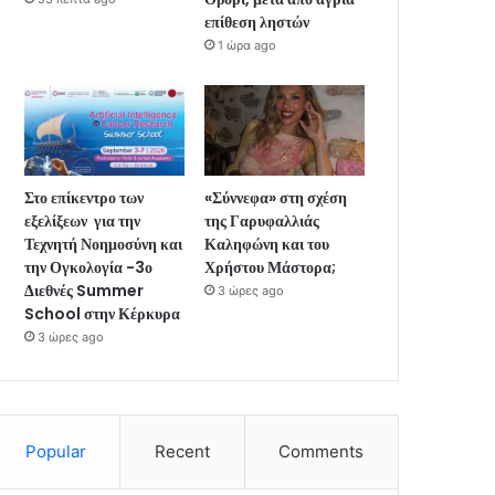
επίθεση ληστών
1 ώρα ago
Στο επίκεντρο των
«Σύννεφα» στη σχέση
εξελίξεων για την
της Γαρυφαλλιάς
Τεχνητή Νοημοσύνη και
Καληφώνη και του
την Ογκολογία -3ο
Χρήστου Μάστορα;
Διεθνές Summer
3 ώρες ago
School στην Κέρκυρα
3 ώρες ago
Popular
Recent
Comments