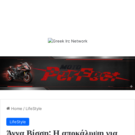
Home
/
LifeStyle
LifeStyle
Άννα Βίσση: Η αποκάλυψη για