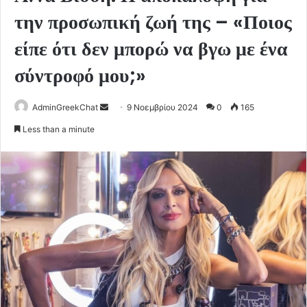
την προσωπική ζωή της – «Ποιος
είπε ότι δεν μπορώ να βγω με ένα
σύντροφό μου;»
Send
AdminGreekChat
9 Νοεμβρίου 2024
0
165
an
Less than a minute
email