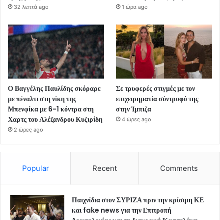
32 λεπτά ago
1 ώρα ago
Ο Βαγγέλης Παυλίδης σκόραρε
Σε τρυφερές στιγμές με τον
με πέναλτι στη νίκη της
επιχειρηματία σύντροφό της
Μπενφίκα με 6-1 κόντρα στη
στην Ίμπιζα
Χαρτς του Αλέξανδρου Κυζιρίδη
4 ώρες ago
2 ώρες ago
Popular
Recent
Comments
Παιχνίδια στον ΣΥΡΙΖΑ πριν την κρίσιμη ΚΕ
και fake news για την Επιτροπή