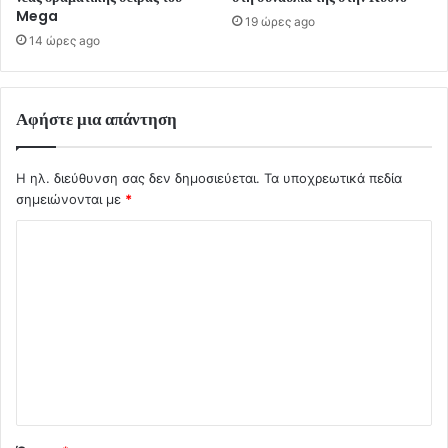
Mega
19 ώρες ago
14 ώρες ago
Αφήστε μια απάντηση
Η ηλ. διεύθυνση σας δεν δημοσιεύεται.
Τα υποχρεωτικά πεδία
σημειώνονται με
*
Σ
χ
ό
λ
ι
ο
*