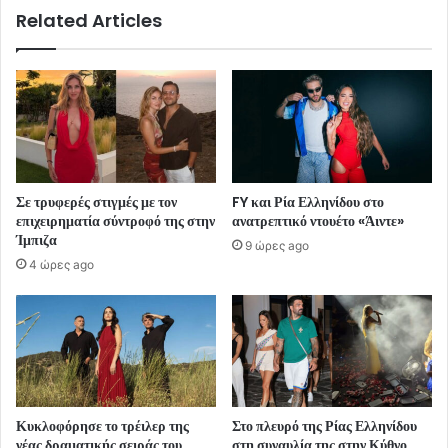
Related Articles
Σε τρυφερές στιγμές με τον
FY και Ρία Ελληνίδου στο
επιχειρηματία σύντροφό της στην
ανατρεπτικό ντουέτο «Άιντε»
Ίμπιζα
9 ώρες ago
4 ώρες ago
Κυκλοφόρησε το τρέιλερ της
Στο πλευρό της Ρίας Ελληνίδου
νέας δραματικής σειράς του
στη συναυλία της στην Κύθνο