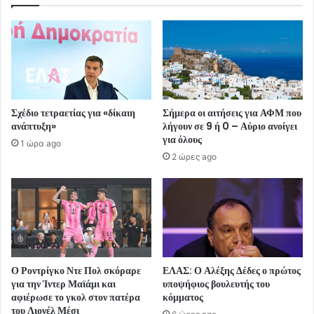
Σχέδιο τετραετίας για «δίκαιη
Σήμερα οι αιτήσεις για ΑΦΜ που
ανάπτυξη»
λήγουν σε 9 ή 0 – Αύριο ανοίγει
για όλους
1 ώρα ago
2 ώρες ago
Ο Ροντρίγκο Ντε Πολ σκόραρε
ΕΛΑΣ: Ο Αλέξης Δέδες ο πρώτος
για την Ίντερ Μαϊάμι και
υποψήφιος βουλευτής του
αφιέρωσε το γκολ στον πατέρα
κόμματος
του Λιονέλ Μέσι