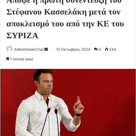
Στέφανου Κασσελάκη μετά τον
αποκλεισμό του από την ΚΕ του
ΣΥΡΙΖΑ
Send
AdminGreekChat
15 Οκτωβρίου 2024
0
244
an
1 minute read
email