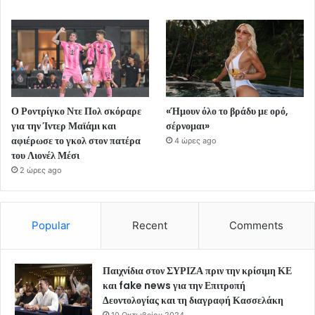
Ο Ροντρίγκο Ντε Πολ σκόραρε
«Ήμουν όλο το βράδυ με ορό,
για την Ίντερ Μαϊάμι και
σέρνομαι»
αφιέρωσε το γκολ στον πατέρα
4 ώρες ago
του Λιονέλ Μέσι
2 ώρες ago
Popular
Recent
Comments
Παιχνίδια στον ΣΥΡΙΖΑ πριν την κρίσιμη ΚΕ
και fake news για την Επιτροπή
Δεοντολογίας και τη διαγραφή Κασσελάκη
10 Οκτωβρίου 2024