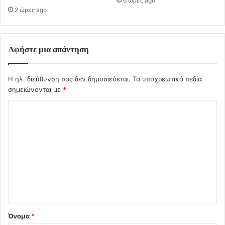
6 ώρες ago
2 ώρες ago
Αφήστε μια απάντηση
Η ηλ. διεύθυνση σας δεν δημοσιεύεται.
Τα υποχρεωτικά πεδία
σημειώνονται με
*
Σ
χ
ό
λ
ι
ο
*
Όνομα
*