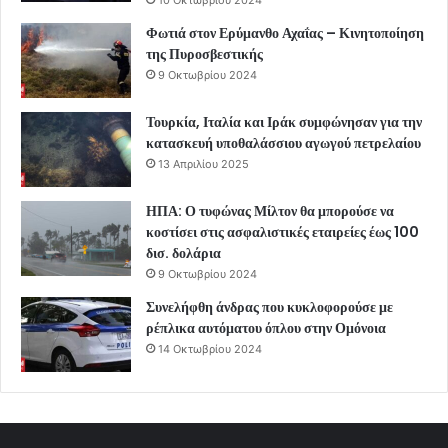
Φωτιά στον Ερύμανθο Αχαΐας – Κινητοποίηση
της Πυροσβεστικής
9 Οκτωβρίου 2024
Τουρκία, Ιταλία και Ιράκ συμφώνησαν για την
κατασκευή υποθαλάσσιου αγωγού πετρελαίου
13 Απριλίου 2025
ΗΠΑ: Ο τυφώνας Μίλτον θα μπορούσε να
κοστίσει στις ασφαλιστικές εταιρείες έως 100
δισ. δολάρια
9 Οκτωβρίου 2024
Συνελήφθη άνδρας που κυκλοφορούσε με
ρέπλικα αυτόματου όπλου στην Ομόνοια
14 Οκτωβρίου 2024