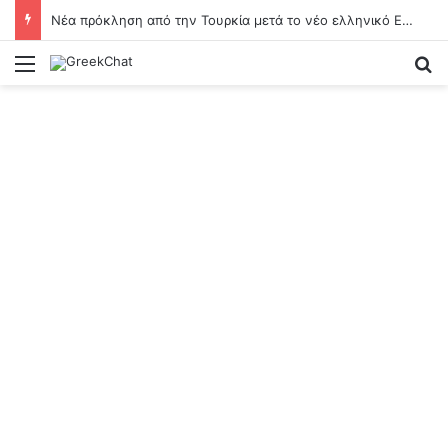
Νέα πρόκληση από την Τουρκία μετά το νέο ελληνικό Ειδικό Χωροταξικό Πλαίσιο Τουρισμού: «Δεν παράγει νομικές συνέπειες»
Menu
Se