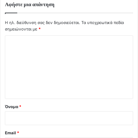
Αφήστε μια απάντηση
Η ηλ. διεύθυνση σας δεν δημοσιεύεται.
Τα υποχρεωτικά πεδία
σημειώνονται με
*
Σ
χ
ό
λ
ι
ο
*
Όνομα
*
Email
*