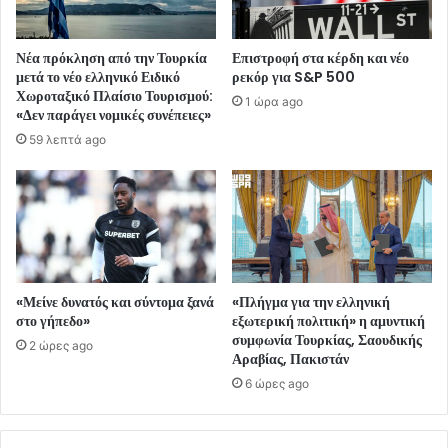
Νέα πρόκληση από την Τουρκία
Επιστροφή στα κέρδη και νέο
μετά το νέο ελληνικό Ειδικό
ρεκόρ για S&P 500
Χωροταξικό Πλαίσιο Τουρισμού:
1 ώρα ago
«Δεν παράγει νομικές συνέπειες»
59 λεπτά ago
«Μείνε δυνατός και σύντομα ξανά
«Πλήγμα για την ελληνική
στο γήπεδο»
εξωτερική πολιτική» η αμυντική
συμφωνία Τουρκίας, Σαουδικής
2 ώρες ago
Αραβίας, Πακιστάν
6 ώρες ago