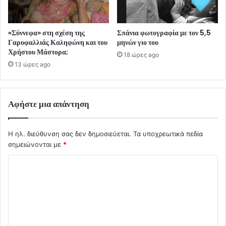
«Σύννεφα» στη σχέση της
Σπάνια φωτογραφία με τον 5,5
Γαρυφαλλιάς Καληφώνη και του
μηνών γιο του
Χρήστου Μάστορα;
18 ώρες ago
13 ώρες ago
Αφήστε μια απάντηση
Η ηλ. διεύθυνση σας δεν δημοσιεύεται.
Τα υποχρεωτικά πεδία
σημειώνονται με
*
Σ
χ
ό
λ
ι