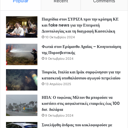
Popular
Recent
Comments
Παιχνίδια στον ΣΥΡΙΖΑ πριν την κρίσιμη ΚΕ
και fake news για την Επιτροπή
Δεοντολογίας και τη διαγραφή Κασσελάκη
10 Οκτωβρίου 2024
Φωτιά στον Ερύμανθο Αχαΐας – Κινητοποίηση
της Πυροσβεστικής
9 Οκτωβρίου 2024
Τουρκία, Ιταλία και Ιράκ συμφώνησαν για την
κατασκευή υποθαλάσσιου αγωγού πετρελαίου
13 Απριλίου 2025
ΗΠΑ: Ο τυφώνας Μίλτον θα μπορούσε να
κοστίσει στις ασφαλιστικές εταιρείες έως 100
δισ. δολάρια
9 Οκτωβρίου 2024
Συνελήφθη άνδρας που κυκλοφορούσε με