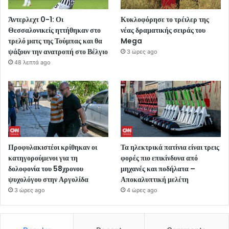
Άντερλεχτ 0-1: Οι
Κυκλοφόρησε το τρέιλερ της
Θεσσαλονικείς ηττήθηκαν στο
νέας δραματικής σειράς του
τρελό ματς της Τούμπας και θα
Mega
ψάξουν την ανατροπή στο Βέλγιο
3 ώρες ago
48 λεπτά ago
Προφυλακιστέοι κρίθηκαν οι
Τα ηλεκτρικά πατίνια είναι τρεις
κατηγορούμενοι για τη
φορές πιο επικίνδυνα από
δολοφονία του 58χρονου
μηχανές και ποδήλατα –
ψυχολόγου στην Αργολίδα
Αποκαλυπτική μελέτη
3 ώρες ago
4 ώρες ago