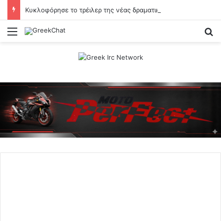
Κυκλοφόρησε το τρέιλερ της νέας δραματικής σειράς του Mega
Menu
Se