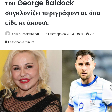
του George Baldock
συγκλονίζει περιγράφοντας όσα
είδε κι άκουσε
Send
AdminGreekChat
11 Οκτωβρίου 2024
0
221
an
Less than a minute
email