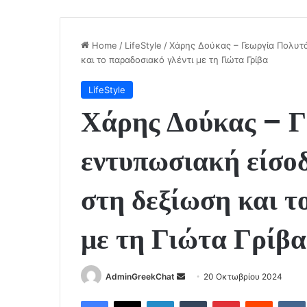
Home
/
LifeStyle
/
Χάρης Δούκας – Γεωργία Πολυτ
και το παραδοσιακό γλέντι με τη Γιώτα Γρίβα
LifeStyle
Χάρης Δούκας – Γ
εντυπωσιακή είσο
στη δεξίωση και τ
με τη Γιώτα Γρίβα
Send
AdminGreekChat
20 Οκτωβρίου 2024
an
Facebook
X
LinkedIn
Tumblr
Pinterest
Reddit