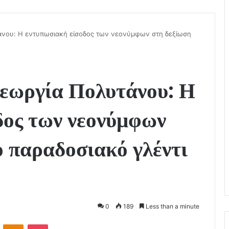
άνου: Η εντυπωσιακή είσοδος των νεονύμφων στη δεξίωση
εωργία Πολυτάνου: Η
δος των νεονύμφων
ο παραδοσιακό γλέντι
0
189
Less than a minute
VKontakte
Odnoklassniki
Pocket