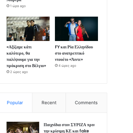
1 ώρα ago
«Αξίζαμε κάτι
FY και Ρία Ελληνίδου
καλύτερο, θα
στο ανατρεπτικό
παλέψουμε για την
ντουέτο «Άιντε»
πρόκριση στο Βέλγιο»
4 ώρες ago
2 ώρες ago
Popular
Recent
Comments
Παιχνίδια στον ΣΥΡΙΖΑ πριν
την κρίσιμη ΚΕ και fake