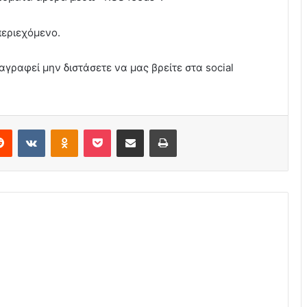
περιεχόμενο.
αγραφεί μην διστάσετε να μας βρείτε στα social
erest
Reddit
VKontakte
Odnoklassniki
Pocket
Share via Email
Print