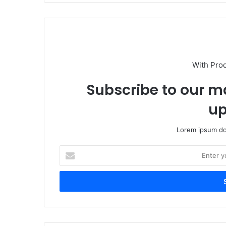
With Pro
Subscribe to our ma
up
Lorem ipsum dol
Enter
your
Email
address