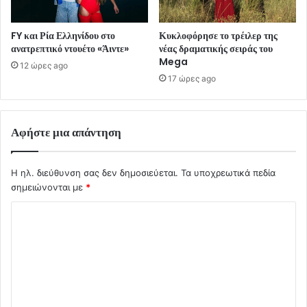
FY και Ρία Ελληνίδου στο
Κυκλοφόρησε το τρέιλερ της
ανατρεπτικό ντουέτο «Άιντε»
νέας δραματικής σειράς του
Mega
12 ώρες ago
17 ώρες ago
Αφήστε μια απάντηση
Η ηλ. διεύθυνση σας δεν δημοσιεύεται.
Τα υποχρεωτικά πεδία
σημειώνονται με
*
Σ
χ
ό
λ
ι