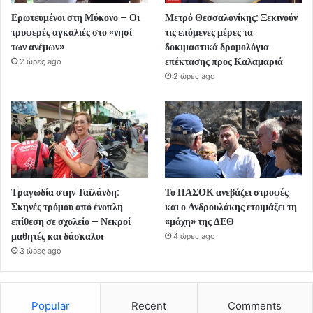
Ερωτευμένοι στη Μύκονο – Οι
Μετρό Θεσσαλονίκης: Ξεκινούν
τρυφερές αγκαλιές στο «νησί
τις επόμενες μέρες τα
των ανέμων»
δοκιμαστικά δρομολόγια
επέκτασης προς Καλαμαριά
2 ώρες ago
2 ώρες ago
Τραγωδία στην Ταϊλάνδη:
Το ΠΑΣΟΚ ανεβάζει στροφές
Σκηνές τρόμου από ένοπλη
και ο Ανδρουλάκης ετοιμάζει τη
επίθεση σε σχολείο – Νεκροί
«μάχη» της ΔΕΘ
μαθητές και δάσκαλοι
4 ώρες ago
3 ώρες ago
Popular
Recent
Comments