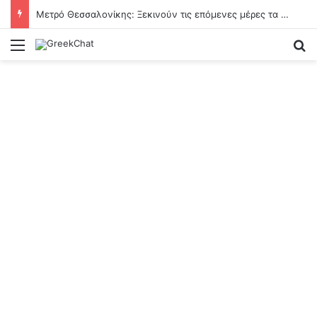
Μετρό Θεσσαλονίκης: Ξεκινούν τις επόμενες μέρες τα δοκιμαστικά δρομολόγια επέκτασης προς Καλαμαριά
Menu
Se