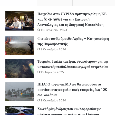
Παιχνίδια στον ΣΥΡΙΖΑ πριν την κρίσιμη ΚΕ
και fake news για την Επιτροπή
Δεοντολογίας και τη διαγραφή Κασσελάκη
10 Οκτωβρίου 2024
Φωτιά στον Ερύμανθο Αχαΐας – Κινητοποίηση
της Πυροσβεστικής
9 Οκτωβρίου 2024
Τουρκία, Ιταλία και Ιράκ συμφώνησαν για την
κατασκευή υποθαλάσσιου αγωγού πετρελαίου
13 Απριλίου 2025
ΗΠΑ: Ο τυφώνας Μίλτον θα μπορούσε να
κοστίσει στις ασφαλιστικές εταιρείες έως 100
δισ. δολάρια
9 Οκτωβρίου 2024
Συνελήφθη άνδρας που κυκλοφορούσε με
ρέπλικα αυτόματου όπλου στην Ομόνοια