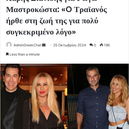
Μαστροκώστα: «O Τραϊανός
ήρθε στη ζωή της για πολύ
συγκεκριμένο λόγο»
Send
AdminGreekChat
25 Οκτωβρίου 2024
0
196
an
Less than a minute
email