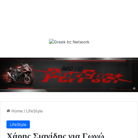
Home
/
LifeStyle
LifeStyle
Χάρης Σιανίδης για Γωγώ