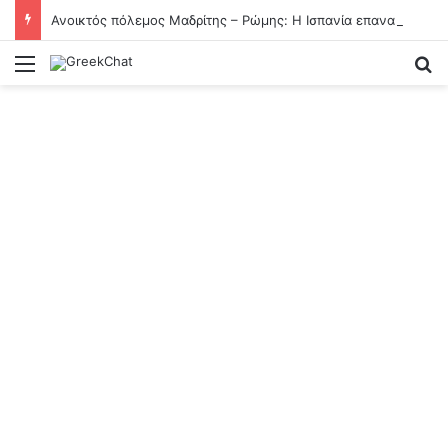
Ανοικτός πόλεμος Μαδρίτης – Ρώμης: Η Ισπανία επαναφέρει τους συνοριακούς ελέγχους για τους Ιταλούς
Menu
Se