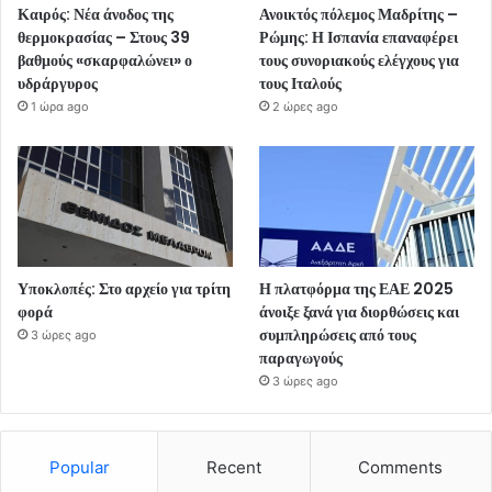
Καιρός: Νέα άνοδος της
Ανοικτός πόλεμος Μαδρίτης –
θερμοκρασίας – Στους 39
Ρώμης: Η Ισπανία επαναφέρει
βαθμούς «σκαρφαλώνει» ο
τους συνοριακούς ελέγχους για
υδράργυρος
τους Ιταλούς
1 ώρα ago
2 ώρες ago
Υποκλοπές: Στο αρχείο για τρίτη
Η πλατφόρμα της ΕΑΕ 2025
φορά
άνοιξε ξανά για διορθώσεις και
συμπληρώσεις από τους
3 ώρες ago
παραγωγούς
3 ώρες ago
Popular
Recent
Comments