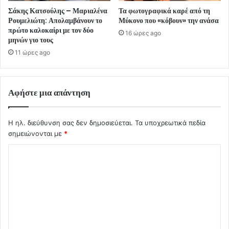
Σάκης Κατσούλης – Μαριαλένα
Τα φωτογραφικά καρέ από τη
Ρουμελιώτη: Απολαμβάνουν το
Μύκονο που «κόβουν» την ανάσα
πρώτο καλοκαίρι με τον δύο
16 ώρες ago
μηνών γιο τους
11 ώρες ago
Αφήστε μια απάντηση
Η ηλ. διεύθυνση σας δεν δημοσιεύεται.
Τα υποχρεωτικά πεδία
σημειώνονται με
*
Σ
χ
ό
λ
ι
ο