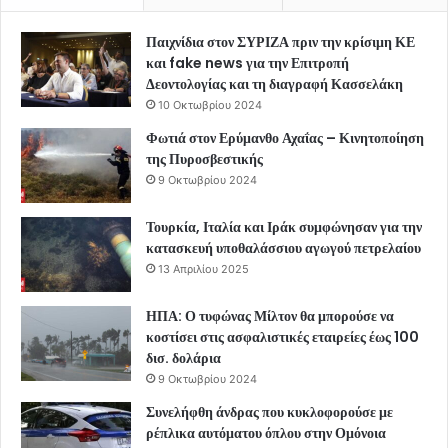
Παιχνίδια στον ΣΥΡΙΖΑ πριν την κρίσιμη ΚΕ
και fake news για την Επιτροπή
Δεοντολογίας και τη διαγραφή Κασσελάκη
10 Οκτωβρίου 2024
Φωτιά στον Ερύμανθο Αχαΐας – Κινητοποίηση
της Πυροσβεστικής
9 Οκτωβρίου 2024
Τουρκία, Ιταλία και Ιράκ συμφώνησαν για την
κατασκευή υποθαλάσσιου αγωγού πετρελαίου
13 Απριλίου 2025
ΗΠΑ: Ο τυφώνας Μίλτον θα μπορούσε να
κοστίσει στις ασφαλιστικές εταιρείες έως 100
δισ. δολάρια
9 Οκτωβρίου 2024
Συνελήφθη άνδρας που κυκλοφορούσε με
ρέπλικα αυτόματου όπλου στην Ομόνοια