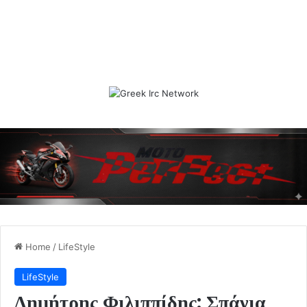
Home
/
LifeStyle
LifeStyle
Δημήτρης Φιλιππίδης: Σπάνια