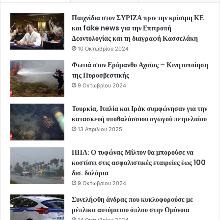
Παιχνίδια στον ΣΥΡΙΖΑ πριν την κρίσιμη ΚΕ
και fake news για την Επιτροπή
Δεοντολογίας και τη διαγραφή Κασσελάκη
10 Οκτωβρίου 2024
Φωτιά στον Ερύμανθο Αχαΐας – Κινητοποίηση
της Πυροσβεστικής
9 Οκτωβρίου 2024
Τουρκία, Ιταλία και Ιράκ συμφώνησαν για την
κατασκευή υποθαλάσσιου αγωγού πετρελαίου
13 Απριλίου 2025
ΗΠΑ: Ο τυφώνας Μίλτον θα μπορούσε να
κοστίσει στις ασφαλιστικές εταιρείες έως 100
δισ. δολάρια
9 Οκτωβρίου 2024
Συνελήφθη άνδρας που κυκλοφορούσε με
ρέπλικα αυτόματου όπλου στην Ομόνοια
14 Οκτωβρίου 2024