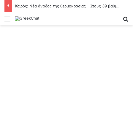
Καιρός: Νέα άνοδος της θερμοκρασίας – Στους 39 βαθμούς «σκαρφαλώνει» ο υδράργυρος
Menu
Se