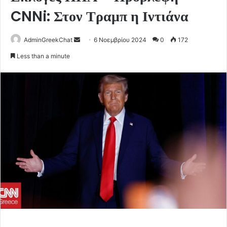
CNNi: Στον Τραμπ η Ιντιάνα
Send
AdminGreekChat
6 Νοεμβρίου 2024
0
172
an
Less than a minute
email