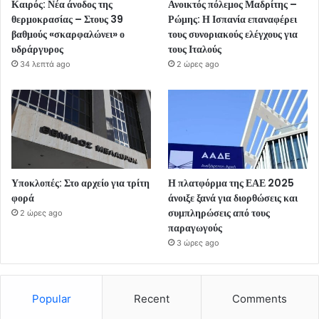
Καιρός: Νέα άνοδος της
Ανοικτός πόλεμος Μαδρίτης –
θερμοκρασίας – Στους 39
Ρώμης: Η Ισπανία επαναφέρει
βαθμούς «σκαρφαλώνει» ο
τους συνοριακούς ελέγχους για
υδράργυρος
τους Ιταλούς
34 λεπτά ago
2 ώρες ago
Υποκλοπές: Στο αρχείο για τρίτη
Η πλατφόρμα της ΕΑΕ 2025
φορά
άνοιξε ξανά για διορθώσεις και
συμπληρώσεις από τους
2 ώρες ago
παραγωγούς
3 ώρες ago
Popular
Recent
Comments