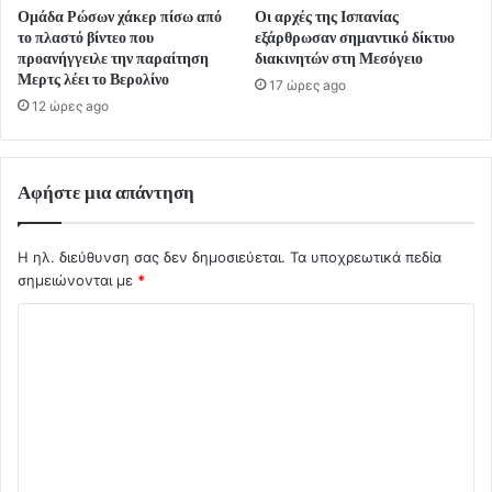
Ομάδα Ρώσων χάκερ πίσω από
Οι αρχές της Ισπανίας
το πλαστό βίντεο που
εξάρθρωσαν σημαντικό δίκτυο
προανήγγειλε την παραίτηση
διακινητών στη Μεσόγειο
Μερτς λέει το Βερολίνο
17 ώρες ago
12 ώρες ago
Αφήστε μια απάντηση
Η ηλ. διεύθυνση σας δεν δημοσιεύεται.
Τα υποχρεωτικά πεδία
σημειώνονται με
*
Σ
χ
ό
λ
ι
ο