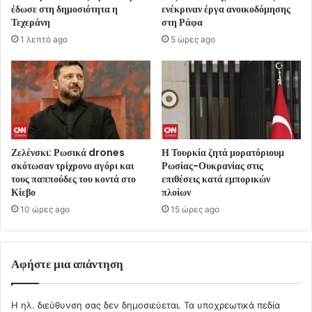
έδωσε στη δημοσιότητα η
ενέκριναν έργα ανοικοδόμησης
Τεχεράνη
στη Ράφα
1 λεπτό ago
5 ώρες ago
Ζελένσκι: Ρωσικά drones
Η Τουρκία ζητά μορατόριουμ
σκότωσαν τρίχρονο αγόρι και
Ρωσίας-Ουκρανίας στις
τους παππούδες του κοντά στο
επιθέσεις κατά εμπορικών
Κίεβο
πλοίων
10 ώρες ago
15 ώρες ago
Αφήστε μια απάντηση
Η ηλ. διεύθυνση σας δεν δημοσιεύεται.
Τα υποχρεωτικά πεδία