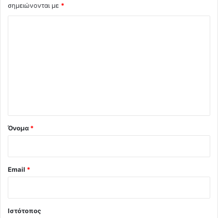
σημειώνονται με
*
Σ
χ
ό
λ
ι
ο
*
Όνομα
*
Email
*
Ιστότοπος