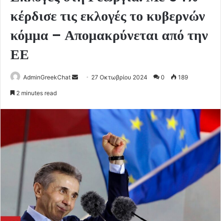
κέρδισε τις εκλογές το κυβερνών
κόμμα – Απομακρύνεται από την
ΕΕ
Send
AdminGreekChat
27 Οκτωβρίου 2024
0
189
an
2 minutes read
email