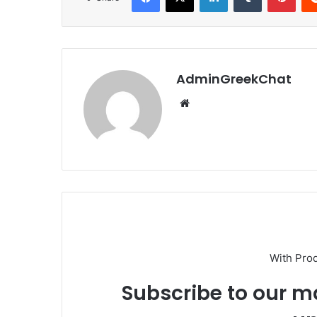
AdminGreekChat
Website
With Pro
Subscribe to our ma