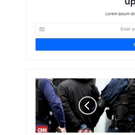
up
Lorem ipsum dol
Enter
your
Email
address