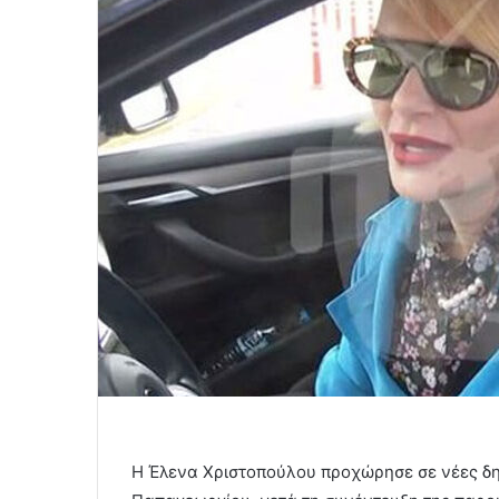
Η Έλενα Χριστοπούλου προχώρησε σε νέες δηλ