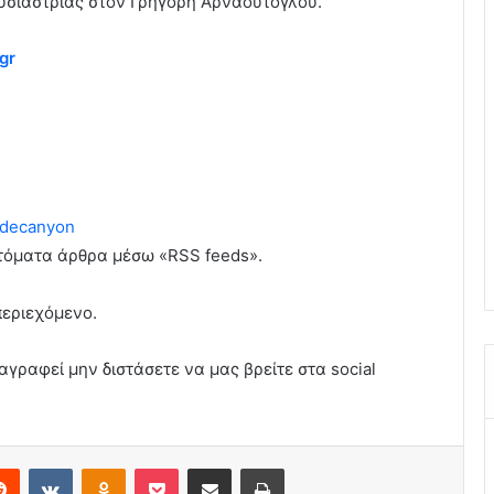
υσιάστριας στον Γρηγόρη Αρναούτογλου.
gr
decanyon
υτόματα άρθρα μέσω «RSS feeds».
περιεχόμενο.
αγραφεί μην διστάσετε να μας βρείτε στα social
erest
Reddit
VKontakte
Odnoklassniki
Pocket
Share via Email
Print