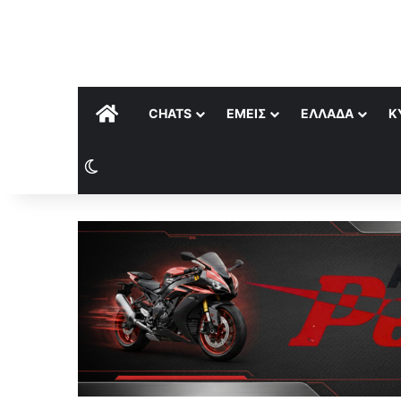
ΑΡΧΙΚΉ
CHATS
ΕΜΕΊΣ
ΕΛΛΆΔΑ
Κ
Switch skin