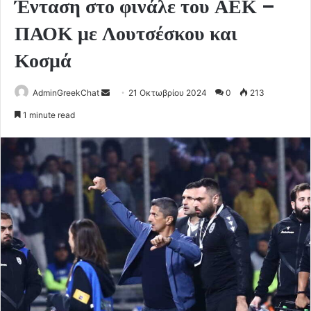
Ένταση στο φινάλε του ΑΕΚ –
ΠΑΟΚ με Λουτσέσκου και
Κοσμά
Send
AdminGreekChat
21 Οκτωβρίου 2024
0
213
an
1 minute read
email