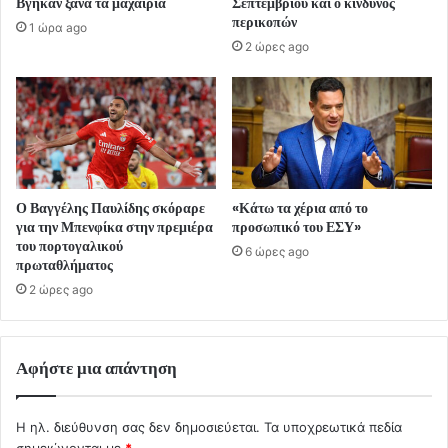
Βγήκαν ξανά τα μαχαίρια
Σεπτεμβρίου και ο κίνδυνος
περικοπών
1 ώρα ago
2 ώρες ago
Ο Βαγγέλης Παυλίδης σκόραρε
«Κάτω τα χέρια από το
για την Μπενφίκα στην πρεμιέρα
προσωπικό του ΕΣΥ»
του πορτογαλικού
6 ώρες ago
πρωταθλήματος
2 ώρες ago
Αφήστε μια απάντηση
Η ηλ. διεύθυνση σας δεν δημοσιεύεται.
Τα υποχρεωτικά πεδία