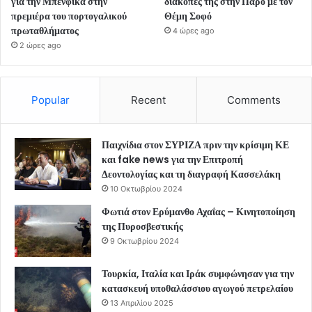
για την Μπενφίκα στην
διακοπές της στην Πάρο με τον
πρεμιέρα του πορτογαλικού
Θέμη Σοφό
πρωταθλήματος
4 ώρες ago
2 ώρες ago
Popular
Recent
Comments
Παιχνίδια στον ΣΥΡΙΖΑ πριν την κρίσιμη ΚΕ
και fake news για την Επιτροπή
Δεοντολογίας και τη διαγραφή Κασσελάκη
10 Οκτωβρίου 2024
Φωτιά στον Ερύμανθο Αχαΐας – Κινητοποίηση
της Πυροσβεστικής
9 Οκτωβρίου 2024
Τουρκία, Ιταλία και Ιράκ συμφώνησαν για την
κατασκευή υποθαλάσσιου αγωγού πετρελαίου
13 Απριλίου 2025