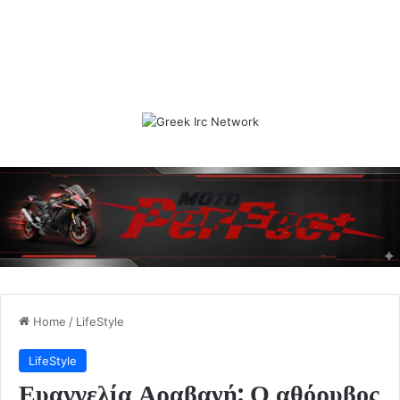
Home
/
LifeStyle
LifeStyle
Ευαγγελία Αραβανή: Ο αθόρυβος