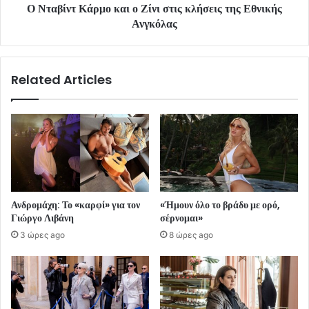
Ο Νταβίντ Κάρμο και ο Ζίνι στις κλήσεις της Εθνικής
Ανγκόλας
Related Articles
Ανδρομάχη: Το «καρφί» για τον
«Ήμουν όλο το βράδυ με ορό,
Γιώργο Λιβάνη
σέρνομαι»
3 ώρες ago
8 ώρες ago