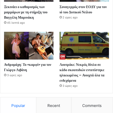
Ξεκινάει ο καθαρισμός των
Συναγερμός στον ΕΟΔΥ για τον
μαρμάρων με τη στήριξη του
ιό του Δυτικού Νείλου
Βαγγέλη Μαρινάκη
2 ώρες ago
45 λεπτά ago
Ανδρομάχη: Το «καρφί» για τον
Λουτράκι: Νεκρός δίπλα σε
Γιώργο Λιβάνη
κάδο σκουπιδιών εντοπίστηκε
ηλικιωμένος – Ανοιχτά όλα τα
3 ώρες ago
ενδεχόμενα
3 ώρες ago
Popular
Recent
Comments