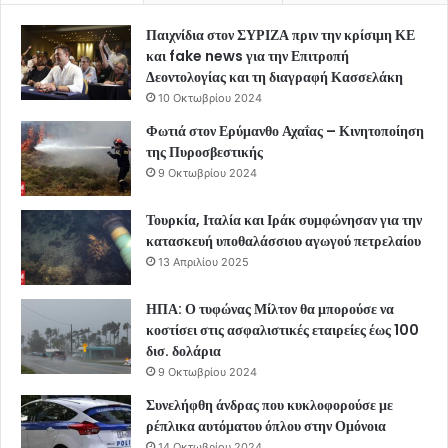
Παιχνίδια στον ΣΥΡΙΖΑ πριν την κρίσιμη ΚΕ
και fake news για την Επιτροπή
Δεοντολογίας και τη διαγραφή Κασσελάκη
10 Οκτωβρίου 2024
Φωτιά στον Ερύμανθο Αχαΐας – Κινητοποίηση
της Πυροσβεστικής
9 Οκτωβρίου 2024
Τουρκία, Ιταλία και Ιράκ συμφώνησαν για την
κατασκευή υποθαλάσσιου αγωγού πετρελαίου
13 Απριλίου 2025
ΗΠΑ: Ο τυφώνας Μίλτον θα μπορούσε να
κοστίσει στις ασφαλιστικές εταιρείες έως 100
δισ. δολάρια
9 Οκτωβρίου 2024
Συνελήφθη άνδρας που κυκλοφορούσε με
ρέπλικα αυτόματου όπλου στην Ομόνοια
14 Οκτωβρίου 2024