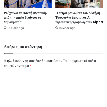
Ρούχα και πολυτελή αξεσουάρ
Η σειρά φαινόμενο του Σωτήρη
από την ταινία βγαίνουν σε
Τσαφούλια έρχεται σε Α’
δημοπρασία
τηλεοπτική προβολή στον Alpha
13 ώρες ago
18 ώρες ago
Αφήστε μια απάντηση
Η ηλ. διεύθυνση σας δεν δημοσιεύεται.
Τα υποχρεωτικά πεδία
σημειώνονται με
*
Σ
χ
ό
λ
ι