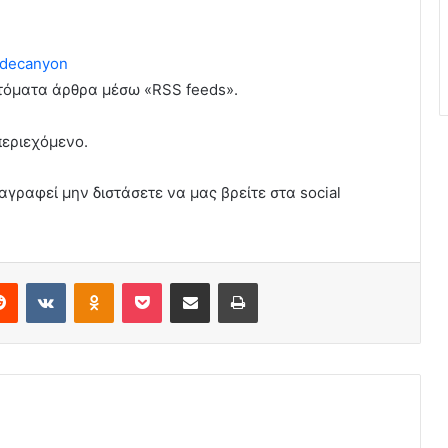
decanyon
υτόματα άρθρα μέσω «RSS feeds».
περιεχόμενο.
αγραφεί μην διστάσετε να μας βρείτε στα social
erest
Reddit
VKontakte
Odnoklassniki
Pocket
Share via Email
Print