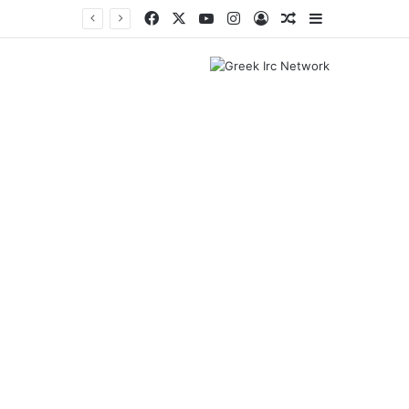
Facebook
X
YouTube
Instagram
Log In
Random Article
Sidebar
Ο Ροντρίγκο Ντε Πολ σκόραρε για την Ίντερ Μαϊάμι και αφιέρωσε το γκολ στον πατέρα του Λιονέλ Μέσι