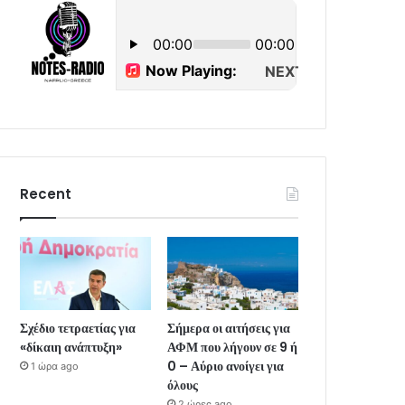
Recent
Σχέδιο τετραετίας για
Σήμερα οι αιτήσεις για
«δίκαιη ανάπτυξη»
ΑΦΜ που λήγουν σε 9 ή
0 – Αύριο ανοίγει για
1 ώρα ago
όλους
2 ώρες ago