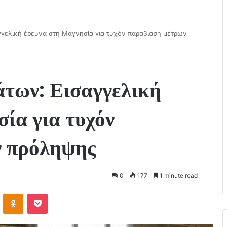
γγελική έρευνα στη Μαγνησία για τυχόν παραβίαση μέτρων
άτων: Εισαγγελική
ία για τυχόν
ν πρόληψης
0
177
1 minute read
VKontakte
Odnoklassniki
Pocket