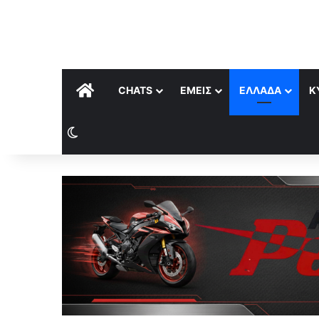
ΑΡΧΙΚΉ
CHATS
ΕΜΕΊΣ
ΕΛΛΆΔΑ
Κ
Switch skin