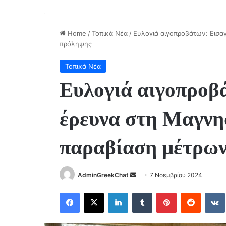
Home
/
Τοπικά Νέα
/
Ευλογιά αιγοπροβάτων: Εισα
πρόληψης
Τοπικά Νέα
Ευλογιά αιγοπροβ
έρευνα στη Μαγνησ
παραβίαση μέτρω
Send
AdminGreekChat
7 Νοεμβρίου 2024
an
Facebook
X
LinkedIn
Tumblr
Pinterest
Reddit
email