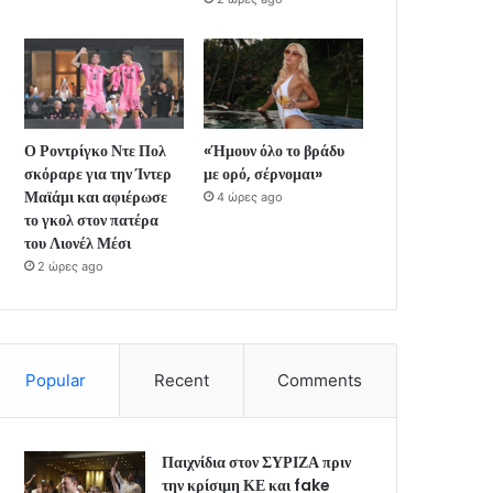
Ο Ροντρίγκο Ντε Πολ
«Ήμουν όλο το βράδυ
σκόραρε για την Ίντερ
με ορό, σέρνομαι»
Μαϊάμι και αφιέρωσε
4 ώρες ago
το γκολ στον πατέρα
του Λιονέλ Μέσι
2 ώρες ago
Popular
Recent
Comments
Παιχνίδια στον ΣΥΡΙΖΑ πριν
την κρίσιμη ΚΕ και fake