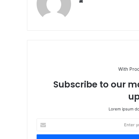
Website
With Pro
Subscribe to our ma
up
Lorem ipsum dol
Enter
your
Email