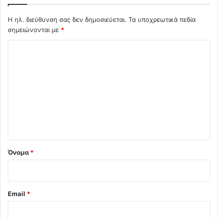
Η ηλ. διεύθυνση σας δεν δημοσιεύεται.
Τα υποχρεωτικά πεδία
σημειώνονται με
*
Σ
χ
ό
λ
ι
ο
*
Όνομα
*
Email
*