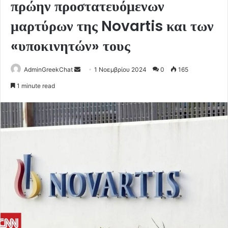
πρώην προστατευόμενων
μαρτύρων της Novartis και των
«υποκινητών» τους
Send
AdminGreekChat
1 Νοεμβρίου 2024
0
165
an
1 minute read
email