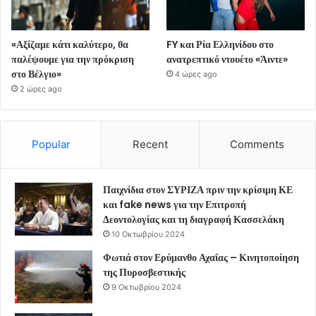
«Αξίζαμε κάτι καλύτερο, θα
FY και Ρία Ελληνίδου στο
παλέψουμε για την πρόκριση
ανατρεπτικό ντουέτο «Άιντε»
στο Βέλγιο»
4 ώρες ago
2 ώρες ago
Popular
Recent
Comments
Παιχνίδια στον ΣΥΡΙΖΑ πριν την κρίσιμη ΚΕ
και fake news για την Επιτροπή
Δεοντολογίας και τη διαγραφή Κασσελάκη
10 Οκτωβρίου 2024
Φωτιά στον Ερύμανθο Αχαΐας – Κινητοποίηση
της Πυροσβεστικής
9 Οκτωβρίου 2024