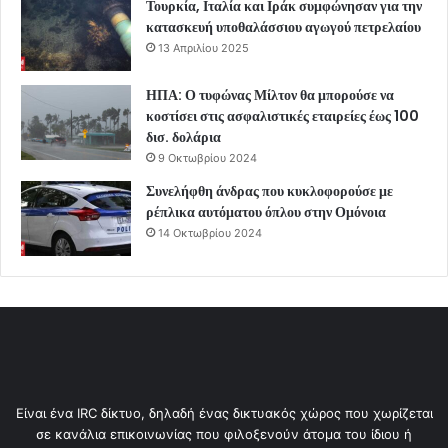
Τουρκία, Ιταλία και Ιράκ συμφώνησαν για την
κατασκευή υποθαλάσσιου αγωγού πετρελαίου
13 Απριλίου 2025
ΗΠΑ: Ο τυφώνας Μίλτον θα μπορούσε να
κοστίσει στις ασφαλιστικές εταιρείες έως 100
δισ. δολάρια
9 Οκτωβρίου 2024
Συνελήφθη άνδρας που κυκλοφορούσε με
ρέπλικα αυτόματου όπλου στην Ομόνοια
14 Οκτωβρίου 2024
Είναι ένα IRC δίκτυο, δηλαδή ένας δικτυακός χώρος που χωρίζεται
σε κανάλια επικοινωνίας που φιλοξενούν άτομα του ίδιου ή