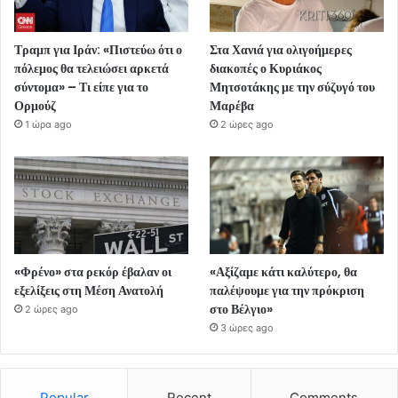
Τραμπ για Ιράν: «Πιστεύω ότι ο
Στα Χανιά για ολιγοήμερες
πόλεμος θα τελειώσει αρκετά
διακοπές ο Κυριάκος
σύντομα» – Τι είπε για το
Μητσοτάκης με την σύζυγό του
Ορμούζ
Μαρέβα
1 ώρα ago
2 ώρες ago
«Φρένο» στα ρεκόρ έβαλαν οι
«Αξίζαμε κάτι καλύτερο, θα
εξελίξεις στη Μέση Ανατολή
παλέψουμε για την πρόκριση
στο Βέλγιο»
2 ώρες ago
3 ώρες ago
Popular
Recent
Comments