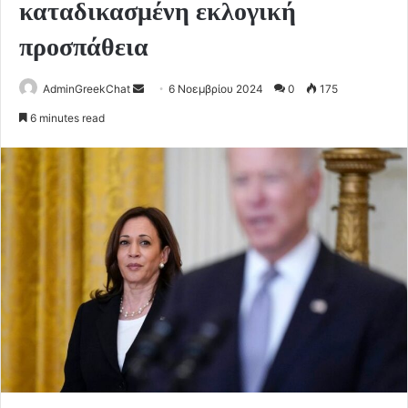
καταδικασμένη εκλογική
προσπάθεια
Send
AdminGreekChat
6 Νοεμβρίου 2024
0
175
an
6 minutes read
email