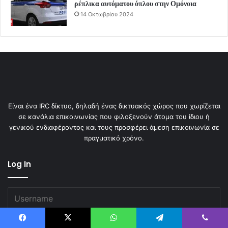
ρέπλικα αυτόματου όπλου στην Ομόνοια
14 Οκτωβρίου 2024
Είναι ένα IRC δίκτυο, δηλαδή ένας δικτυακός χώρος που χωρίζεται
σε κανάλια επικοινωνίας που φιλοξενούν άτομα του ίδιου ή
γενικού ενδιαφέροντος και τους προσφέρει άμεση επικοινωνία σε
πραγματικό χρόνο.
Log In
Facebook
X
WhatsApp
Telegram
Viber