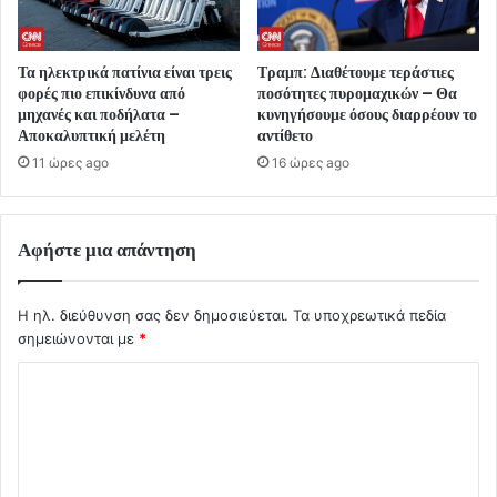
Τα ηλεκτρικά πατίνια είναι τρεις
Τραμπ: Διαθέτουμε τεράστιες
φορές πιο επικίνδυνα από
ποσότητες πυρομαχικών – Θα
μηχανές και ποδήλατα –
κυνηγήσουμε όσους διαρρέουν το
Αποκαλυπτική μελέτη
αντίθετο
11 ώρες ago
16 ώρες ago
Αφήστε μια απάντηση
Η ηλ. διεύθυνση σας δεν δημοσιεύεται.
Τα υποχρεωτικά πεδία
σημειώνονται με
*
Σ
χ
ό
λ