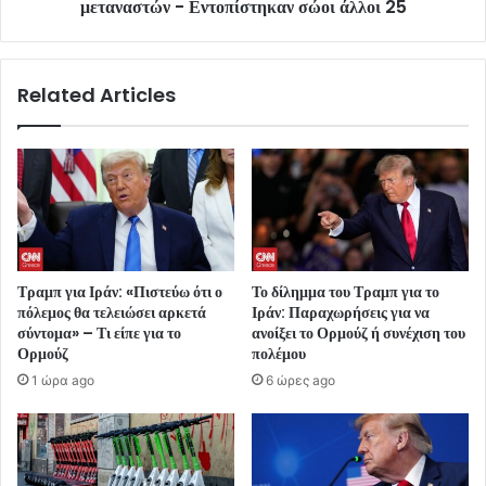
μεταναστών - Εντοπίστηκαν σώοι άλλοι 25
Related Articles
Τραμπ για Ιράν: «Πιστεύω ότι ο
Το δίλημμα του Τραμπ για το
πόλεμος θα τελειώσει αρκετά
Ιράν: Παραχωρήσεις για να
σύντομα» – Τι είπε για το
ανοίξει το Ορμούζ ή συνέχιση του
Ορμούζ
πολέμου
1 ώρα ago
6 ώρες ago