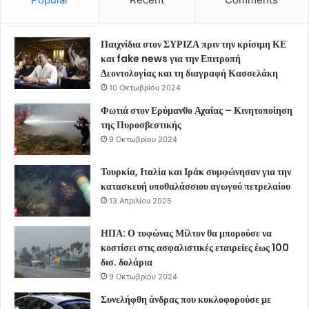
Παιχνίδια στον ΣΥΡΙΖΑ πριν την κρίσιμη ΚΕ
και fake news για την Επιτροπή
Δεοντολογίας και τη διαγραφή Κασσελάκη
10 Οκτωβρίου 2024
Φωτιά στον Ερύμανθο Αχαΐας – Κινητοποίηση
της Πυροσβεστικής
9 Οκτωβρίου 2024
Τουρκία, Ιταλία και Ιράκ συμφώνησαν για την
κατασκευή υποθαλάσσιου αγωγού πετρελαίου
13 Απριλίου 2025
ΗΠΑ: Ο τυφώνας Μίλτον θα μπορούσε να
κοστίσει στις ασφαλιστικές εταιρείες έως 100
δισ. δολάρια
9 Οκτωβρίου 2024
Συνελήφθη άνδρας που κυκλοφορούσε με