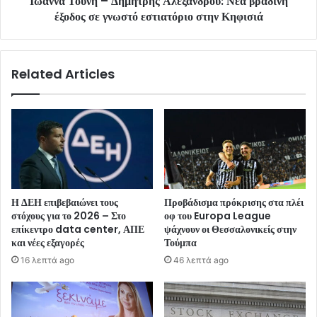
Ιωάννα Τούνη – Δημήτρης Αλεξάνδρου: Νέα βραδινή
έξοδος σε γνωστό εστιατόριο στην Κηφισιά
Related Articles
Η ΔΕΗ επιβεβαιώνει τους
Προβάδισμα πρόκρισης στα πλέι
στόχους για το 2026 – Στο
οφ του Europa League
επίκεντρο data center, ΑΠΕ
ψάχνουν οι Θεσσαλονικείς στην
και νέες εξαγορές
Τούμπα
16 λεπτά ago
46 λεπτά ago