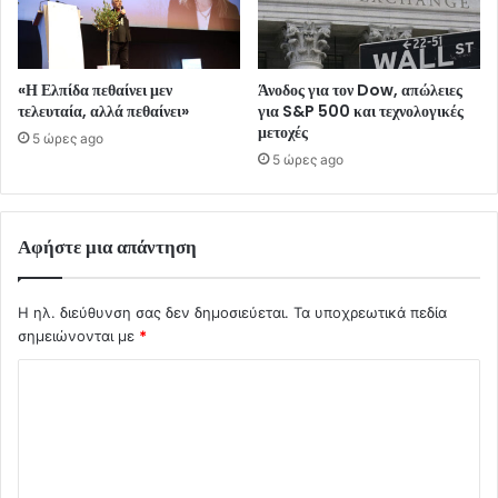
«Η Ελπίδα πεθαίνει μεν
Άνοδος για τον Dow, απώλειες
τελευταία, αλλά πεθαίνει»
για S&P 500 και τεχνολογικές
μετοχές
5 ώρες ago
5 ώρες ago
Αφήστε μια απάντηση
Η ηλ. διεύθυνση σας δεν δημοσιεύεται.
Τα υποχρεωτικά πεδία
σημειώνονται με
*
Σ
χ
ό
λ