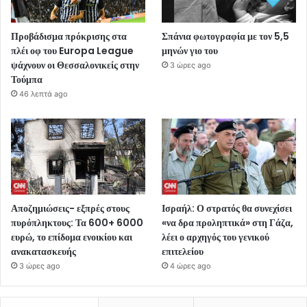
Προβάδισμα πρόκρισης στα
Σπάνια φωτογραφία με τον 5,5
πλέι οφ του Europa League
μηνών γιο του
ψάχνουν οι Θεσσαλονικείς στην
3 ώρες ago
Τούμπα
46 λεπτά ago
Αποζημιώσεις- εξπρές στους
Ισραήλ: Ο στρατός θα συνεχίσει
πυρόπληκτους: Τα 600+ 6000
«να δρα προληπτικά» στη Γάζα,
ευρώ, το επίδομα ενοικίου και
λέει ο αρχηγός του γενικού
ανακατασκευής
επιτελείου
3 ώρες ago
4 ώρες ago