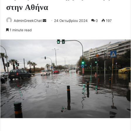
στην Αθήνα
Send
AdminGreekChat
24 Οκτωβρίου 2024
0
197
an
1 minute read
email