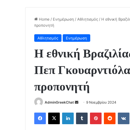
Home
/
Ενημέρωση
/
Αθλητισμός
/
Η εθνική Βραζιλ
προπονητή
Αθλητισμός
Ενημέρωση
Η εθνική Βραζιλίας
Πεπ Γκουαρντιόλα 
προπονητή
Send
AdminGreekChat
9 Νοεμβρίου 2024
an
Facebook
X
LinkedIn
Tumblr
Pinterest
Reddit
email