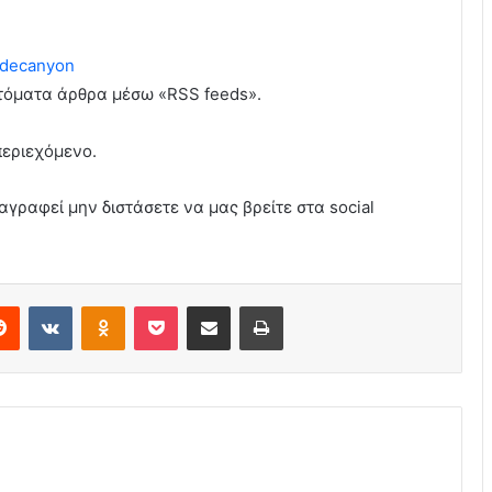
decanyon
υτόματα άρθρα μέσω «RSS feeds».
περιεχόμενο.
αγραφεί μην διστάσετε να μας βρείτε στα social
erest
Reddit
VKontakte
Odnoklassniki
Pocket
Share via Email
Print