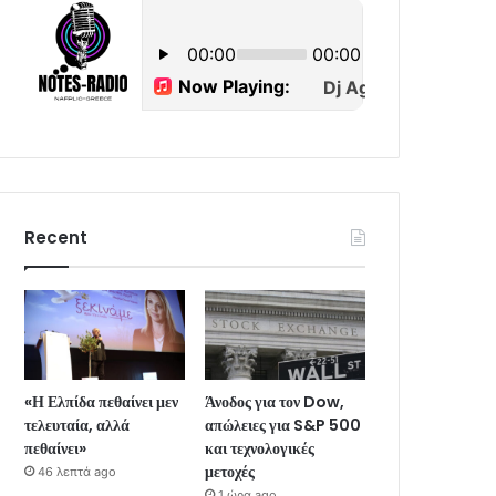
Recent
«Η Ελπίδα πεθαίνει μεν
Άνοδος για τον Dow,
τελευταία, αλλά
απώλειες για S&P 500
πεθαίνει»
και τεχνολογικές
μετοχές
46 λεπτά ago
1 ώρα ago