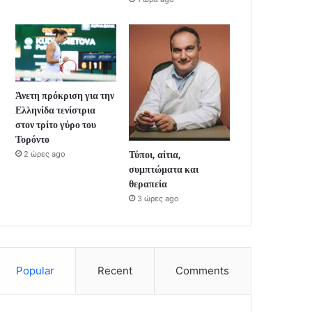
Άνετη πρόκριση για την
Ελληνίδα τενίστρια
στον τρίτο γύρο του
Τορόντο
Τύποι, αίτια,
2 ώρες ago
συμπτώματα και
θεραπεία
3 ώρες ago
Popular
Recent
Comments