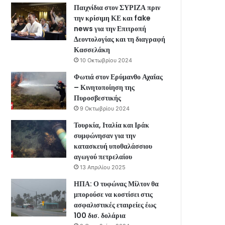
Παιχνίδια στον ΣΥΡΙΖΑ πριν
την κρίσιμη ΚΕ και fake
news για την Επιτροπή
Δεοντολογίας και τη διαγραφή
Κασσελάκη
10 Οκτωβρίου 2024
Φωτιά στον Ερύμανθο Αχαΐας
– Κινητοποίηση της
Πυροσβεστικής
9 Οκτωβρίου 2024
Τουρκία, Ιταλία και Ιράκ
συμφώνησαν για την
κατασκευή υποθαλάσσιου
αγωγού πετρελαίου
13 Απριλίου 2025
ΗΠΑ: Ο τυφώνας Μίλτον θα
μπορούσε να κοστίσει στις
ασφαλιστικές εταιρείες έως
100 δισ. δολάρια