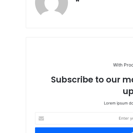
With Pro
Subscribe to our ma
up
Lorem ipsum dol
Enter
your
Email