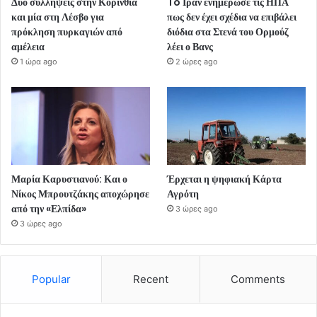
Δύο συλλήψεις στην Κορινθία
To Ιράν ενημέρωσε τις ΗΠΑ
και μία στη Λέσβο για
πως δεν έχει σχέδια να επιβάλει
πρόκληση πυρκαγιών από
διόδια στα Στενά του Ορμούζ
αμέλεια
λέει ο Βανς
1 ώρα ago
2 ώρες ago
Μαρία Καρυστιανού: Και ο
Έρχεται η ψηφιακή Κάρτα
Νίκος Μπρουτζάκης αποχώρησε
Αγρότη
από την «Ελπίδα»
3 ώρες ago
3 ώρες ago
Popular
Recent
Comments