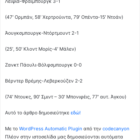
Λειψία-Φράιμπουργκ 3-1
(47′ Ορμπάν, 58′ Χερτρούιντα, 79′ Οπέντα-15′ Ντοάν)
Άουγκσμπουργκ-Ντόρτμουντ 2-1
(25′, 50′ Κλοντ Μορίς-4′ Μάλεν)
Ζανκτ Πάουλι-Βόλφσμπουργκ 0-0
Βέρντερ Βρέμης-Λεβερκούζεν 2-2
(74′ Ντουκς, 90′ Σμιντ – 30′ Μπονιφέις, 77′ αυτ. Άγκου)
Αυτό το άρθρο δημοσιεύτηκε
εδώ!
Με το
WordPress Automatic Plugin
από την
codecanyon
Πλέον στην ιστοσελίδα μας δημοσιεύονται αυτόματα