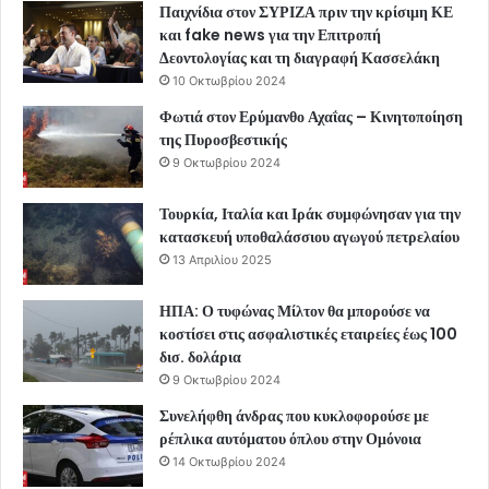
Παιχνίδια στον ΣΥΡΙΖΑ πριν την κρίσιμη ΚΕ
και fake news για την Επιτροπή
Δεοντολογίας και τη διαγραφή Κασσελάκη
10 Οκτωβρίου 2024
Φωτιά στον Ερύμανθο Αχαΐας – Κινητοποίηση
της Πυροσβεστικής
9 Οκτωβρίου 2024
Τουρκία, Ιταλία και Ιράκ συμφώνησαν για την
κατασκευή υποθαλάσσιου αγωγού πετρελαίου
13 Απριλίου 2025
ΗΠΑ: Ο τυφώνας Μίλτον θα μπορούσε να
κοστίσει στις ασφαλιστικές εταιρείες έως 100
δισ. δολάρια
9 Οκτωβρίου 2024
Συνελήφθη άνδρας που κυκλοφορούσε με
ρέπλικα αυτόματου όπλου στην Ομόνοια
14 Οκτωβρίου 2024