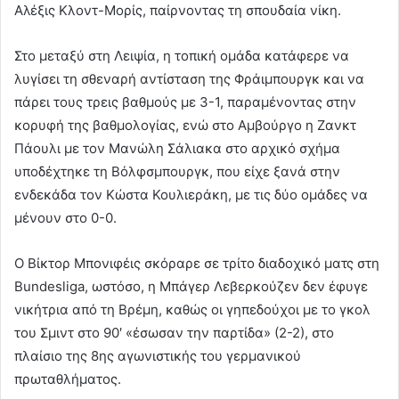
Αλέξις Κλοντ-Μορίς, παίρνοντας τη σπουδαία νίκη.
Στο μεταξύ στη Λειψία, η τοπική ομάδα κατάφερε να
λυγίσει τη σθεναρή αντίσταση της Φράιμπουργκ και να
πάρει τους τρεις βαθμούς με 3-1, παραμένοντας στην
κορυφή της βαθμολογίας, ενώ στο Αμβούργο η Ζανκτ
Πάουλι με τον Μανώλη Σάλιακα στο αρχικό σχήμα
υποδέχτηκε τη Βόλφσμπουργκ, που είχε ξανά στην
ενδεκάδα τον Κώστα Κουλιεράκη, με τις δύο ομάδες να
μένουν στο 0-0.
Ο Βίκτορ Μπονιφέις σκόραρε σε τρίτο διαδοχικό ματς στη
Bundesliga, ωστόσο, η Μπάγερ Λεβερκούζεν δεν έφυγε
νικήτρια από τη Βρέμη, καθώς οι γηπεδούχοι με το γκολ
του Σμιντ στο 90′ «έσωσαν την παρτίδα» (2-2), στο
πλαίσιο της 8ης αγωνιστικής του γερμανικού
πρωταθλήματος.