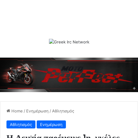
Home
/
Ενημέρωση
/
Αθλητισμός
Αθλητισμός
Ενημέρωση
Η Λειψία παρέμεινε 1η, γκέλες