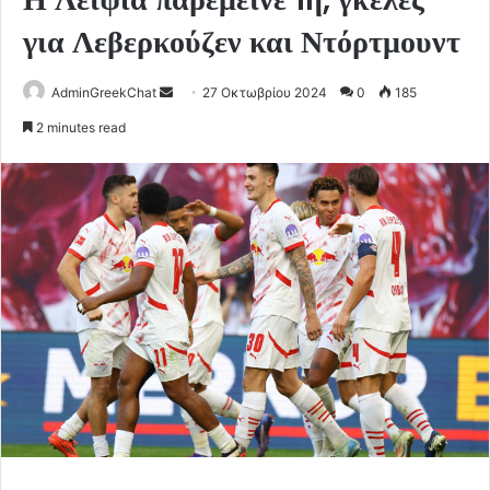
για Λεβερκούζεν και Ντόρτμουντ
Send
AdminGreekChat
27 Οκτωβρίου 2024
0
185
an
2 minutes read
email