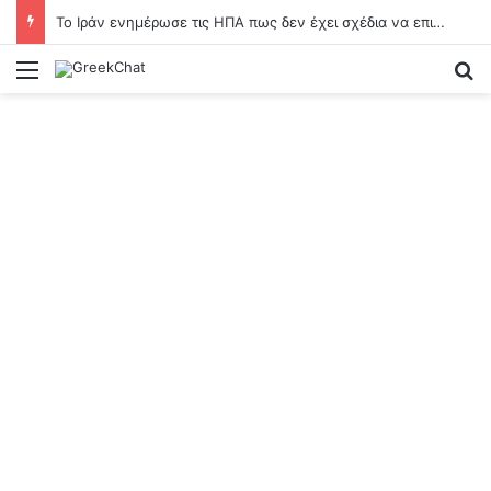
To Ιράν ενημέρωσε τις ΗΠΑ πως δεν έχει σχέδια να επιβάλει διόδια στα Στενά του Ορμούζ λέει ο Βανς
Menu
Se