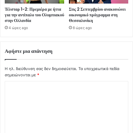
Τέλσταρ 1-2: Πρεμιέρα με ήττα
Στις 2 Σεπτεμβρίου ανακοινώνει
για την αντίπαλο του Ολυμπιακού
οικονομικό πρόγραμμα στη
στην Ολλανδία
Θεσσαλονίκη
4 ώρες ago
8 ώρες ago
Αφήστε μια απάντηση
Η ηλ. διεύθυνση σας δεν δημοσιεύεται.
Τα υποχρεωτικά πεδία
σημειώνονται με
*
Σ
χ
ό
λ
ι
ο