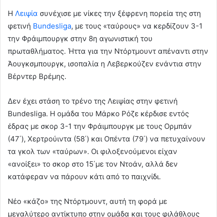
Η
Λειψία
συνέχισε με νίκες την ξέφρενη πορεία της στη
φετινή
Bundesliga
, με τους «ταύρους» να κερδίζουν 3-1
την Φράιμπουργκ στην 8η αγωνιστική του
πρωταθλήματος. Ήττα για την Ντόρτμουντ απέναντι στην
Άουγκσμπουργκ, ισοπαλία η Λεβερκούζεν ενάντια στην
Βέρντερ Βρέμης.
Δεν έχει στάση το τρένο της Λειψίας στην φετινή
Bundesliga. Η ομάδα του Μάρκο Ρόζε κέρδισε εντός
έδρας με σκορ 3-1 την Φράιμπουργκ με τους Ορμπάν
(47΄), Χερτρούιντα (58΄) και Οπέντα (79΄) να πετυχαίνουν
τα γκολ των «ταύρων». Οι φιλοξενούμενοι είχαν
«ανοίξει» το σκορ στο 15΄με τον Ντοάν, αλλά δεν
κατάφεραν να πάρουν κάτι από το παιχνίδι.
Νέο «κάζο» της Ντόρτμουντ, αυτή τη φορά με
μεγαλύτερο αντίκτυπο στην ομάδα και τους φιλάθλους