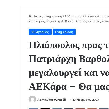
Home
/
Ενημέρωση
/
Αθλητισμός
/
Ηλιόπουλος προ
και να μας δοξάζει η ΑΕΚάρα – Θα μας ενώνει για π
Αθλητισμός
Ενημέρωση
Ηλιόπουλος προς 
Πατριάρχη Βαρθολ
μεγαλουργεί και να
ΑΕΚάρα – Θα μας 
Send
AdminGreekChat
23 Νοεμβρίου 2024
an
Facebook
X
LinkedIn
Tumblr
Pinterest
Reddit