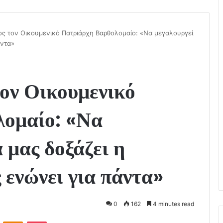
ς τον Οικουμενικό Πατριάρχη Βαρθολομαίο: «Να μεγαλουργεί
άντα»
τον Οικουμενικό
ομαίο: «Να
 μας δοξάζει η
ενώνει για πάντα»
0
162
4 minutes read
VKontakte
Odnoklassniki
Pocket