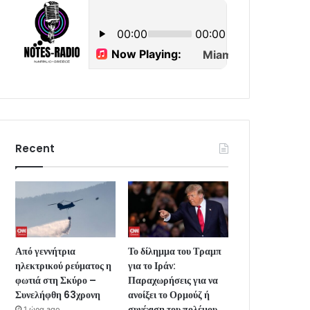
Recent
Από γεννήτρια
Το δίλημμα του Τραμπ
ηλεκτρικού ρεύματος η
για το Ιράν:
φωτιά στη Σκύρο –
Παραχωρήσεις για να
Συνελήφθη 63χρονη
ανοίξει το Ορμούζ ή
συνέχιση του πολέμου
1 ώρα ago