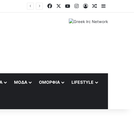
Facebook
X
YouTube
Instagram
Log In
Random Article
Sidebar
Το δίλημμα του Τραμπ για το Ιράν: Παραχωρήσεις για να ανοίξει το Ορμούζ ή συνέχιση του πολέμου
Α
ΜΌΔΑ
ΟΜΟΡΦΙΆ
LIFESTYLE