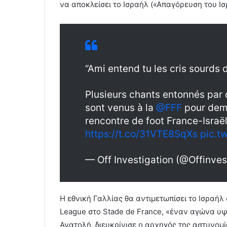
να αποκλείσει το Ισραήλ («Απαγόρευση του Ισ
“Ami entend tu les cris sourds
Plusieurs chants entonnés par d
sont venus à la
@FFF
pour dema
rencontre de foot France-Israë
https://t.co/31VTE8SqXs
pic.t
— Off Investigation (@Offinves
Η εθνική Γαλλίας θα αντιμετωπίσει το Ισραήλ 
League στο Stade de France, «έναν αγώνα υψ
Ανατολή, διευκρίνισε o αρχηγός της αστυνομί