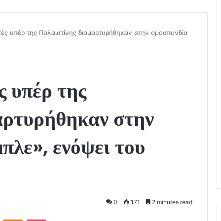
στές υπέρ της Παλαιστίνης διαμαρτυρήθηκαν στην ομοσπονδία
ς υπέρ της
αρτυρήθηκαν στην
πλε», ενόψει του
0
171
2 minutes read
VKontakte
Odnoklassniki
Pocket