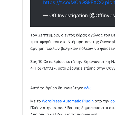
https://t.co/MCaGSkFXCQ
pic.
— Off Investigation (@Offinves
Τον Σεπτέμβριο, ο εντός έδρας αγώνας του Βε
«μεταφέρθηκε» στο Ντέμπρετσεν της Ουγγαρία
άρνηση πολλών βελγικών πόλεων να φιλοξεν
Στις 10 Οκτωβρίου, κατά την 3η αγωνιστική N
4-1 οι «Μπλε», μεταφέρθηκε επίσης στην Ουγ
Αυτό το άρθρο δημοσιεύτηκε
εδώ!
Με το
WordPress Automatic Plugin
από την
co
Πλέον στην ιστοσελίδα μας δημοσιεύονται α
Από όποια σελίδα μας τα προσφέρει!