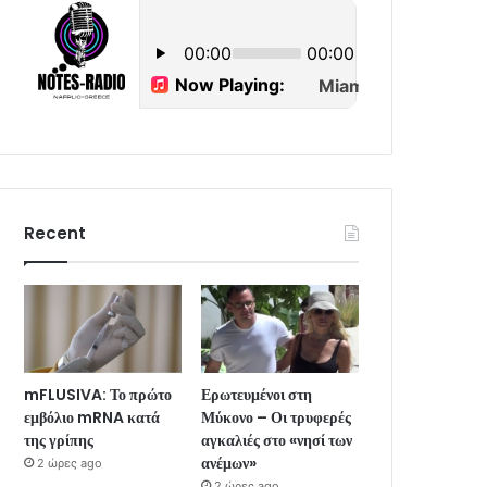
Recent
mFLUSIVA: Το πρώτο
Ερωτευμένοι στη
εμβόλιο mRNA κατά
Μύκονο – Οι τρυφερές
της γρίπης
αγκαλιές στο «νησί των
ανέμων»
2 ώρες ago
2 ώρες ago