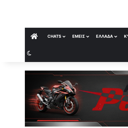
ΑΡΧΙΚΉ
CHATS
ΕΜΕΊΣ
ΕΛΛΆΔΑ
Κ
Switch skin