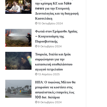
την κρίσιμη ΚΕ και fake
news για την Επιτροπή
Δεοντολογίας και τη διαγραφή
Κασσελάκη
10 Οκτωβρίου 2024
Φωτιά στον Ερύμανθο Αχαΐας
– Κινητοποίηση της
Πυροσβεστικής
9 Οκτωβρίου 2024
Τουρκία, Ιταλία και Ιράκ
συμφώνησαν για την
κατασκευή υποθαλάσσιου
αγωγού πετρελαίου
13 Απριλίου 2025
ΗΠΑ: Ο τυφώνας Μίλτον θα
μπορούσε να κοστίσει στις
ασφαλιστικές εταιρείες έως
100 δισ. δολάρια
9 Οκτωβρίου 2024