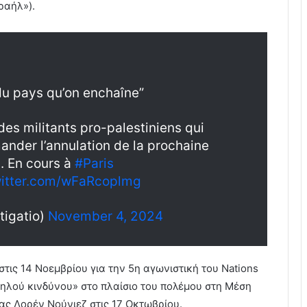
ραήλ»).
 du pays qu’on enchaîne”
es militants pro-palestiniens qui
nder l’annulation de la prochaine
l. En cours à
#Paris
witter.com/wFaRcoplmg
tigatio)
November 4, 2024
στις 14 Νοεμβρίου για την 5η αγωνιστική του Nations
ηλού κινδύνου» στο πλαίσιο του πολέμου στη Μέση
ας Λορέν Νούνιεζ στις 17 Οκτωβρίου.