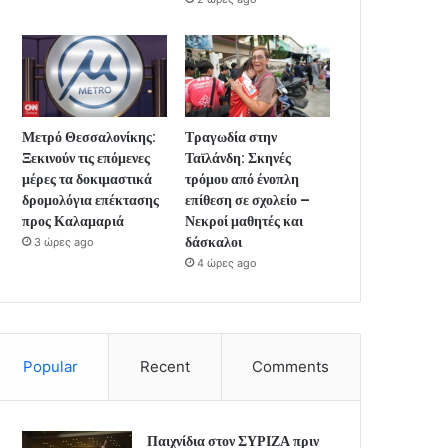
Μετρό Θεσσαλονίκης:
Τραγωδία στην
Ξεκινούν τις επόμενες
Ταϊλάνδη: Σκηνές
μέρες τα δοκιμαστικά
τρόμου από ένοπλη
δρομολόγια επέκτασης
επίθεση σε σχολείο –
προς Καλαμαριά
Νεκροί μαθητές και
δάσκαλοι
3 ώρες ago
4 ώρες ago
Popular
Recent
Comments
Παιχνίδια στον ΣΥΡΙΖΑ πριν