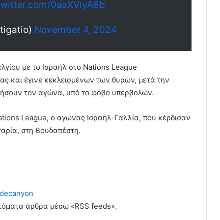
twitter.com/0aaXViyA8b
tigatio)
November 4, 2024
λγίου με το Ισραήλ στο Nations League
ς και έγινε κεκλεισμένων των θυρών, μετά την
ήσουν τον αγώνα, υπό το φόβο υπερβολών.
ations League, ο αγώνας Ισραήλ-Γαλλία, που κέρδισαν
γαρία, στη Βουδαπέστη.
decanyon
υτόματα άρθρα μέσω «RSS feeds».