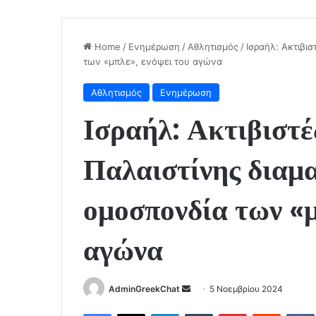
Home
/
Ενημέρωση
/
Αθλητισμός
/
Ισραήλ: Ακτιβι
των «μπλε», ενόψει του αγώνα
Αθλητισμός
Ενημέρωση
Ισραήλ: Ακτιβιστέ
Παλαιστίνης διαμ
ομοσπονδία των «μ
αγώνα
Send
AdminGreekChat
5 Νοεμβρίου 2024
an
Facebook
X
LinkedIn
Tumblr
Pinterest
Reddit