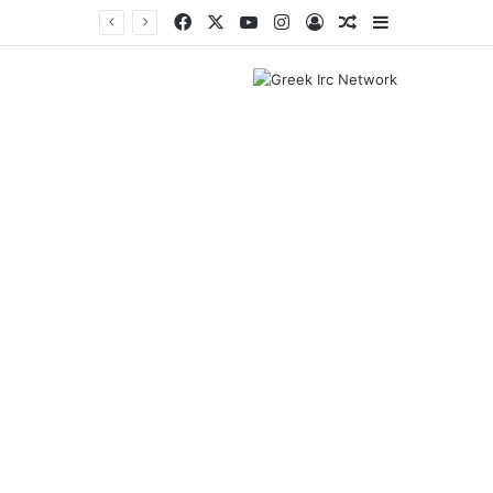
Facebook
X
YouTube
Instagram
Log In
Random Article
Sidebar
Μετρό Θεσσαλονίκης: Ξεκινούν τις επόμενες μέρες τα δοκιμαστικά δρομολόγια επέκτασης προς Καλαμαριά