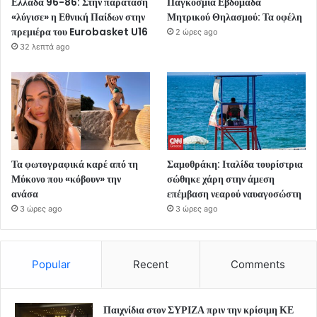
Ελλάδα 96-86: Στην παράταση
Παγκόσμια Εβδομάδα
«λύγισε» η Εθνική Παίδων στην
Μητρικού Θηλασμού: Τα οφέλη
πρεμιέρα του Eurobasket U16
2 ώρες ago
32 λεπτά ago
Τα φωτογραφικά καρέ από τη
Σαμοθράκη: Ιταλίδα τουρίστρια
Μύκονο που «κόβουν» την
σώθηκε χάρη στην άμεση
ανάσα
επέμβαση νεαρού ναυαγοσώστη
3 ώρες ago
3 ώρες ago
Popular
Recent
Comments
Παιχνίδια στον ΣΥΡΙΖΑ πριν την κρίσιμη ΚΕ