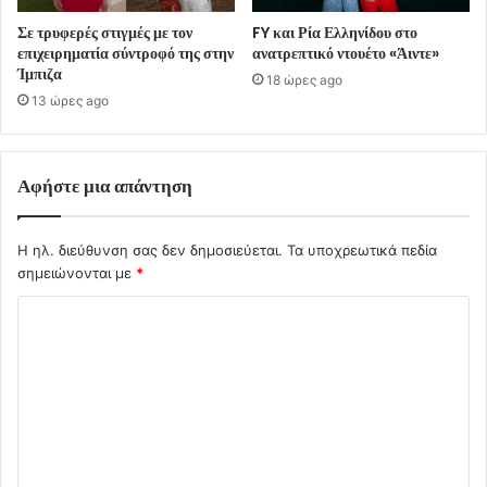
Σε τρυφερές στιγμές με τον
FY και Ρία Ελληνίδου στο
επιχειρηματία σύντροφό της στην
ανατρεπτικό ντουέτο «Άιντε»
Ίμπιζα
18 ώρες ago
13 ώρες ago
Αφήστε μια απάντηση
Η ηλ. διεύθυνση σας δεν δημοσιεύεται.
Τα υποχρεωτικά πεδία
σημειώνονται με
*
Σ
χ
ό
λ
ι
ο