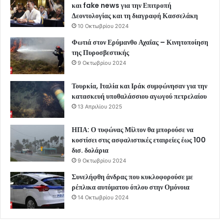
και fake news για την Επιτροπή
Δεοντολογίας και τη διαγραφή Κασσελάκη
10 Οκτωβρίου 2024
Φωτιά στον Ερύμανθο Αχαΐας – Κινητοποίηση
της Πυροσβεστικής
9 Οκτωβρίου 2024
Τουρκία, Ιταλία και Ιράκ συμφώνησαν για την
κατασκευή υποθαλάσσιου αγωγού πετρελαίου
13 Απριλίου 2025
ΗΠΑ: Ο τυφώνας Μίλτον θα μπορούσε να
κοστίσει στις ασφαλιστικές εταιρείες έως 100
δισ. δολάρια
9 Οκτωβρίου 2024
Συνελήφθη άνδρας που κυκλοφορούσε με
ρέπλικα αυτόματου όπλου στην Ομόνοια
14 Οκτωβρίου 2024