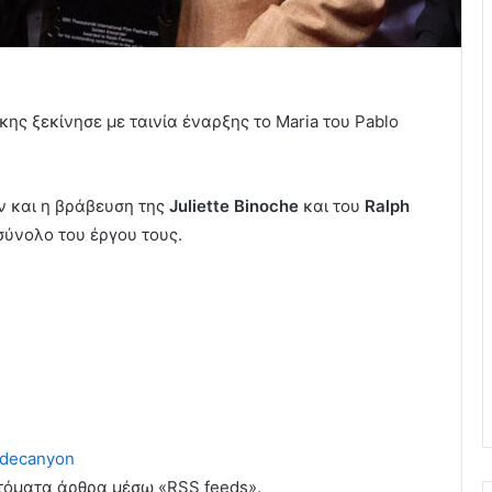
ς ξεκίνησε με ταινία έναρξης το Maria του Pablo
αν και η βράβευση της
Juliette Binoche
και του
Ralph
σύνολο του έργου τους.
decanyon
υτόματα άρθρα μέσω «RSS feeds».