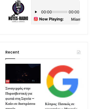
Recent
Συναγερμός στην
Πυροσβεστική για
φωτιά στη Σητεία –
Καίει σε δυσπρόσιτο
Κύπρος: Πανικός σε
σημείο
μοναστήρι – Μοναχός