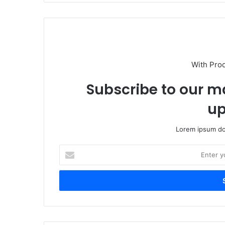
With Pro
Subscribe to our ma
up
Lorem ipsum dol
Enter
your
Email
address