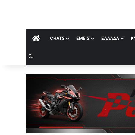
ΑΡΧΙΚΉ
CHATS
ΕΜΕΊΣ
ΕΛΛΆΔΑ
Κ
Switch skin