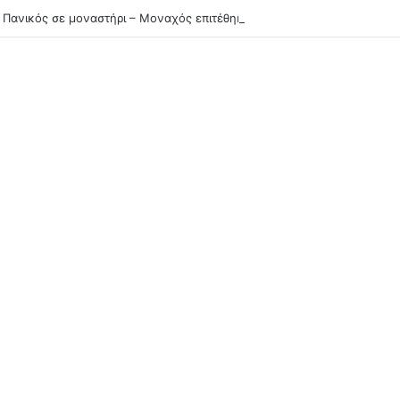
 Πανικός σε μοναστήρι – Μοναχός επιτέθηκε με μαχαίρι και τραυμάτισε