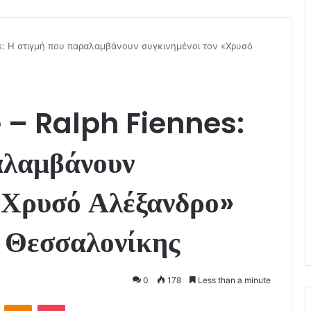
nes: Η στιγμή που παραλαμβάνουν συγκινημένοι τον «Χρυσό
e – Ralph Fiennes:
αλαμβάνουν
 «Χρυσό Αλέξανδρο»
 Θεσσαλονίκης
0
178
Less than a minute
VKontakte
Odnoklassniki
Pocket