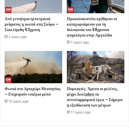
Από γεννήτρια ηλεκτρικού
Προφυλακιστέοι κρίθηκαν οι
ρεύματος η φωτιά στη Σκύρο –
κατηγορούμενοι για τη
Συνελήφθη 63χρονη
δολοφονία του 58χρονου
ψυχολόγου στην Αργολίδα
2 ώρες ago
7 ώρες ago
Φωτιά στο Αριοχώρι Μεσσηνίας
Πυρκαγιές: Άμεσα οι μελέτες,
– Επιχειρούν εναέρια μέσα
μέχρι Δεκέμβρη τα
αντιπλημμυρικά έργα – Σήμερα
12 ώρες ago
η εξειδίκευση των μέτρων
17 ώρες ago