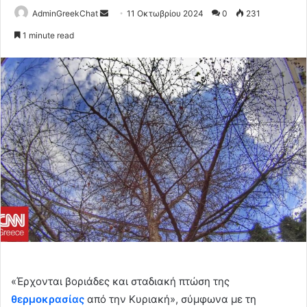
Send
AdminGreekChat
11 Οκτωβρίου 2024
0
231
an
1 minute read
email
«Έρχονται βοριάδες και σταδιακή πτώση της
θερμοκρασίας
από την Κυριακή», σύμφωνα με τη