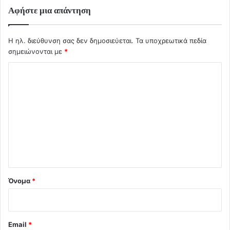
Αφήστε μια απάντηση
Η ηλ. διεύθυνση σας δεν δημοσιεύεται.
Τα υποχρεωτικά πεδία
σημειώνονται με
*
Σ
χ
ό
λ
ι
ο
*
Όνομα
*
Email
*