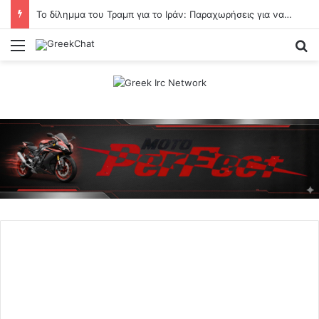
Το δίλημμα του Τραμπ για το Ιράν: Παραχωρήσεις για να ανοίξει το Ορμούζ ή συνέχιση του πολέμου
Menu
Se