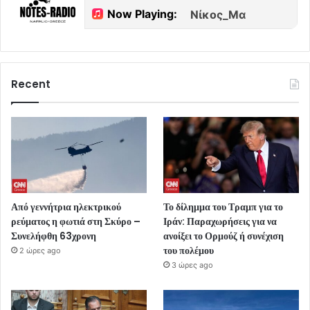
Recent
Από γεννήτρια ηλεκτρικού
Το δίλημμα του Τραμπ για το
ρεύματος η φωτιά στη Σκύρο –
Ιράν: Παραχωρήσεις για να
Συνελήφθη 63χρονη
ανοίξει το Ορμούζ ή συνέχιση
του πολέμου
2 ώρες ago
3 ώρες ago