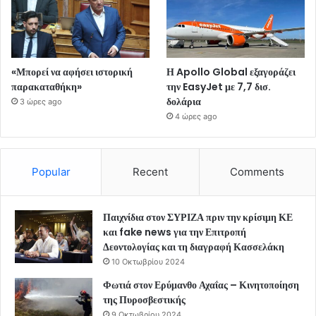
«Μπορεί να αφήσει ιστορική
Η Apollo Global εξαγοράζει
παρακαταθήκη»
την EasyJet με 7,7 δισ.
δολάρια
3 ώρες ago
4 ώρες ago
Popular
Recent
Comments
Παιχνίδια στον ΣΥΡΙΖΑ πριν την κρίσιμη ΚΕ
και fake news για την Επιτροπή
Δεοντολογίας και τη διαγραφή Κασσελάκη
10 Οκτωβρίου 2024
Φωτιά στον Ερύμανθο Αχαΐας – Κινητοποίηση
της Πυροσβεστικής
9 Οκτωβρίου 2024