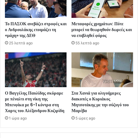
Το ΠΑΣΟΚ ανεβάζει στροφές και
Μεταφορές χρημάτων: Πότε
ο Ανδρουλάκης ετοιμάζει τη
μπορεί να θεωρηθούν δωρεές και
«μάχη» της ΔΕΘ
να επιβληθεί φόρος
25 λεπτά ago
55 λεπτά ago
Ο Βαγγέλης Παυλίδης σκόραρε
Στα Χανιά για ολιγοήμερες
με πέναλτι στη νίκη της
διακοπές ο Κυριάκος
Μπενφίκα με 6-1 κόντρα στη
Μητσοτάκης με την σύζυγό του
Χαρτς του Αλέξανδρου Κυζιρίδη
Μαρέβα
1 ώρα ago
5 ώρες ago