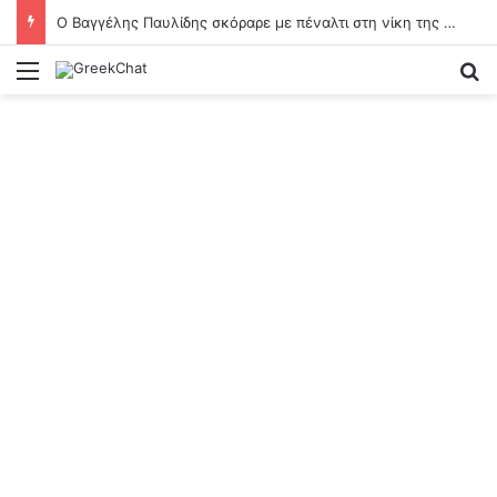
Ο Βαγγέλης Παυλίδης σκόραρε με πέναλτι στη νίκη της Μπενφίκα με 6-1 κόντρα στη Χαρτς του Αλέξανδρου Κυζιρίδη
Menu
Se