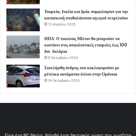
Τουρκία, Ιταλία και Ιράκ συμφώνησαν για την
κατασκευή υποθαλάσσιου αγωγού πετρελαίου
13 Απριλίου 2025
ΗΠΑ: Ο τυφώνας Μίλτον θα μπορούσε να
κοστίσει στις ασφαλιστικές εταιρείες έως 100
δισ. δολάρια
9 Οκτωβρίου 2024
Συνελήφθη άνδρας που κυκλοφορούσε με
ρέπλικα αυτόματου όπλου στην Ομόνοια
14 Οκτωβρίου 2024
Είναι ένα IRC δίκτυο, δηλαδή ένας δικτυακός χώρος που χωρίζεται