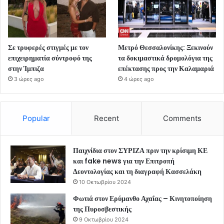
Σε τρυφερές στιγμές με τον
Μετρό Θεσσαλονίκης: Ξεκινούν
επιχειρηματία σύντροφό της
τα δοκιμαστικά δρομολόγια της
στην Ίμπιζα
επέκτασης προς την Καλαμαριά
3 ώρες ago
4 ώρες ago
Popular
Recent
Comments
Παιχνίδια στον ΣΥΡΙΖΑ πριν την κρίσιμη ΚΕ
και fake news για την Επιτροπή
Δεοντολογίας και τη διαγραφή Κασσελάκη
10 Οκτωβρίου 2024
Φωτιά στον Ερύμανθο Αχαΐας – Κινητοποίηση
της Πυροσβεστικής
9 Οκτωβρίου 2024