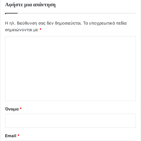
Αφήστε μια απάντηση
Η ηλ. διεύθυνση σας δεν δημοσιεύεται.
Τα υποχρεωτικά πεδία
σημειώνονται με
*
Σ
χ
ό
λ
ι
ο
*
Όνομα
*
Email
*