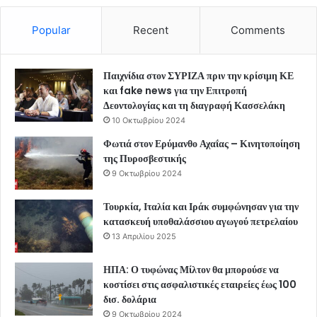
Popular
Recent
Comments
Παιχνίδια στον ΣΥΡΙΖΑ πριν την κρίσιμη ΚΕ
και fake news για την Επιτροπή
Δεοντολογίας και τη διαγραφή Κασσελάκη
10 Οκτωβρίου 2024
Φωτιά στον Ερύμανθο Αχαΐας – Κινητοποίηση
της Πυροσβεστικής
9 Οκτωβρίου 2024
Τουρκία, Ιταλία και Ιράκ συμφώνησαν για την
κατασκευή υποθαλάσσιου αγωγού πετρελαίου
13 Απριλίου 2025
ΗΠΑ: Ο τυφώνας Μίλτον θα μπορούσε να
κοστίσει στις ασφαλιστικές εταιρείες έως 100
δισ. δολάρια
9 Οκτωβρίου 2024