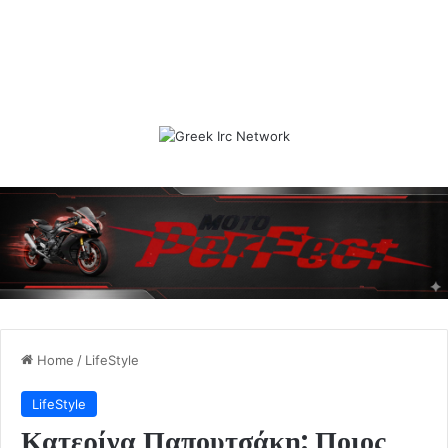
Home
/
LifeStyle
LifeStyle
Κατερίνα Παπουτσάκη: Ποιος