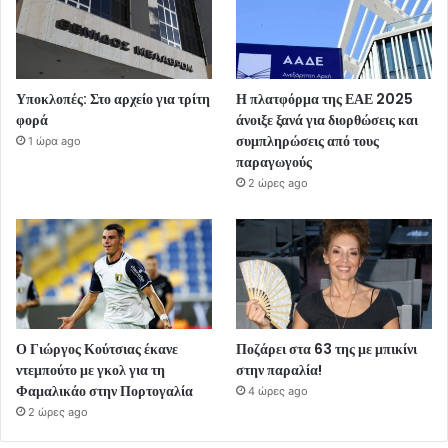
Υποκλοπές: Στο αρχείο για τρίτη
Η πλατφόρμα της ΕΑΕ 2025
φορά
άνοιξε ξανά για διορθώσεις και
συμπληρώσεις από τους
1 ώρα ago
παραγωγούς
2 ώρες ago
Ο Γιώργος Κούτσιας έκανε
Ποζάρει στα 63 της με μπικίνι
ντεμπούτο με γκολ για τη
στην παραλία!
Φαμαλικάο στην Πορτογαλία
4 ώρες ago
2 ώρες ago