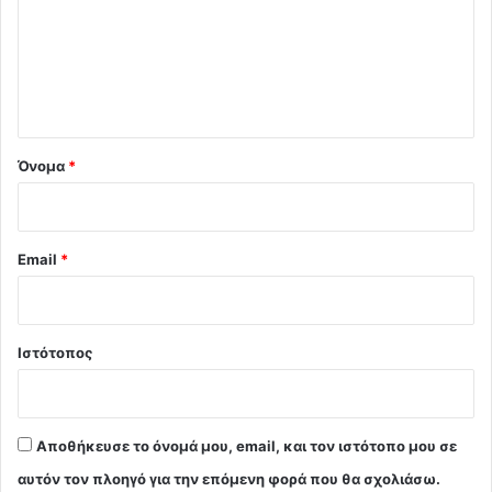
λ
ι
ο
*
Όνομα
*
Email
*
Ιστότοπος
Αποθήκευσε το όνομά μου, email, και τον ιστότοπο μου σε
αυτόν τον πλοηγό για την επόμενη φορά που θα σχολιάσω.