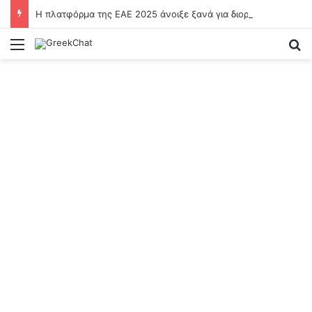
Η πλατφόρμα της ΕΑΕ 2025 άνοιξε ξανά για διορθώσεις και συμπληρώσεις από τους παραγωγούς
Menu
Se