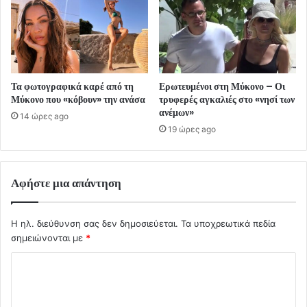
Τα φωτογραφικά καρέ από τη
Ερωτευμένοι στη Μύκονο – Οι
Μύκονο που «κόβουν» την ανάσα
τρυφερές αγκαλιές στο «νησί των
ανέμων»
14 ώρες ago
19 ώρες ago
Αφήστε μια απάντηση
Η ηλ. διεύθυνση σας δεν δημοσιεύεται.
Τα υποχρεωτικά πεδία
σημειώνονται με
*
Σ
χ
ό