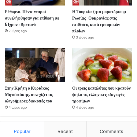
Ρέθυμνο: Πέντε νεαροί
Η Τουρκία ζητά μορατόριουμ
συνελήφθησαν για επίθεση σε
Ρωσίας-Ουκρανίας στις
51χρονο Βρετανό
επιθέσεις κατά εμπορικών
πλοίων
2 ώρες ago
3 ώρες ago
Στην Κρήτη ο Κυριάκος
Οι τρεις καταλύτες που κρατούν
Μητσοτάκης, συνεχίζει τις
ψηλά τις ελληνικές εξαγωγές
ολιγοήμερες διακοπές του
τροφίμων
4 ώρες ago
4 ώρες ago
Popular
Recent
Comments