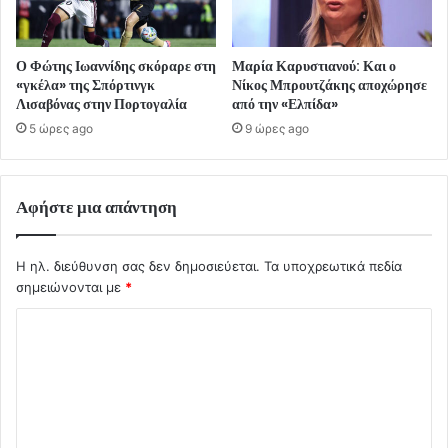
Ο Φώτης Ιωαννίδης σκόραρε στη
Μαρία Καρυστιανού: Και ο
«γκέλα» της Σπόρτινγκ
Νίκος Μπρουτζάκης αποχώρησε
Λισαβόνας στην Πορτογαλία
από την «Ελπίδα»
5 ώρες ago
9 ώρες ago
Αφήστε μια απάντηση
Η ηλ. διεύθυνση σας δεν δημοσιεύεται.
Τα υποχρεωτικά πεδία
σημειώνονται με
*
Σ
χ
ό
λ
ι