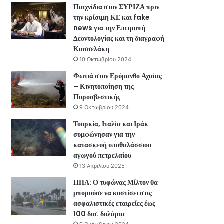
Παιχνίδια στον ΣΥΡΙΖΑ πριν
την κρίσιμη ΚΕ και fake
news για την Επιτροπή
Δεοντολογίας και τη διαγραφή
Κασσελάκη
10 Οκτωβρίου 2024
Φωτιά στον Ερύμανθο Αχαΐας
– Κινητοποίηση της
Πυροσβεστικής
9 Οκτωβρίου 2024
Τουρκία, Ιταλία και Ιράκ
συμφώνησαν για την
κατασκευή υποθαλάσσιου
αγωγού πετρελαίου
13 Απριλίου 2025
ΗΠΑ: Ο τυφώνας Μίλτον θα
μπορούσε να κοστίσει στις
ασφαλιστικές εταιρείες έως
100 δισ. δολάρια