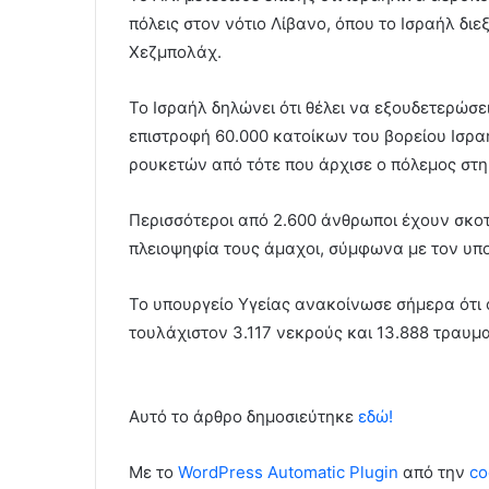
πόλεις στον νότιο Λίβανο, όπου το Ισραήλ δι
Χεζμπολάχ.
Το Ισραήλ δηλώνει ότι θέλει να εξουδετερώσει
επιστροφή 60.000 κατοίκων του βορείου Ισρ
ρουκετών από τότε που άρχισε ο πόλεμος στη
Περισσότεροι από 2.600 άνθρωποι έχουν σκοτ
πλειοψηφία τους άμαχοι, σύμφωνα με τον υπο
Το υπουργείο Υγείας ανακοίνωσε σήμερα ότι ο
τουλάχιστον 3.117 νεκρούς και 13.888 τραυμ
Αυτό το άρθρο δημοσιεύτηκε
εδώ!
Με το
WordPress Automatic Plugin
από την
co