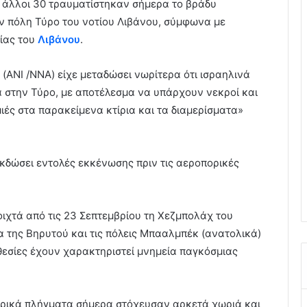
 άλλοι 30 τραυματίστηκαν σήμερα το βράδυ
ν πόλη Τύρο του νοτίου Λιβάνου, σύμφωνα με
ίας του
Λιβάνου
.
(ANI /NNA) είχε μεταδώσει νωρίτερα ότι ισραηλινά
α στην Τύρο, με αποτέλεσμα να υπάρχουν νεκροί και
ιές στα παρακείμενα κτίρια και τα διαμερίσματα»
εκδώσει εντολές εκκένωσης πριν τις αεροπορικές
οιχτά από τις 23 Σεπτεμβρίου τη Χεζμπολάχ του
α της Βηρυτού και τις πόλεις Μπααλμπέκ (ανατολικά)
οθεσίες έχουν χαρακτηριστεί μνημεία παγκόσμιας
πορικά πλήγματα σήμερα στόχευσαν αρκετά χωριά και