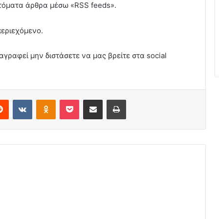
υτόματα άρθρα μέσω «RSS feeds».
περιεχόμενο.
αγραφεί μην διστάσετε να μας βρείτε στα social
erest
Reddit
VKontakte
Odnoklassniki
Pocket
Share via Email
Print