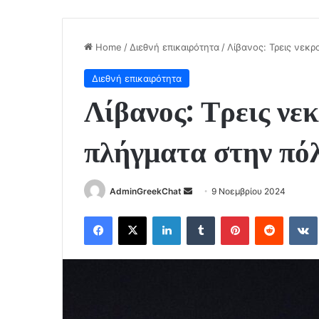
Home
/
Διεθνή επικαιρότητα
/
Λίβανος: Τρεις νεκρ
Διεθνή επικαιρότητα
Λίβανος: Τρεις νεκ
πλήγματα στην πό
Send
AdminGreekChat
9 Νοεμβρίου 2024
an
Facebook
X
LinkedIn
Tumblr
Pinterest
Reddit
email