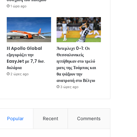
1 ώρα ago
Η Apollo Global
Άντερλεχτ 0-1: Οι
εξαγοράζει την
Θεσσαλονικείς
EasyJet με 7,7 δισ.
ηττήθηκαν στο τρελό
δολάρια
ματς της Τούμπας και
θα ψάξουν την
2 ώρες ago
ανατροπή στο Βέλγιο
3 ώρες ago
Popular
Recent
Comments