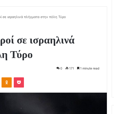
οί σε ισραηλινά πλήγματα στην πόλη Τύρο
ροί σε ισραηλινά
λη Τύρο
0
171
1 minute read
VKontakte
Odnoklassniki
Pocket