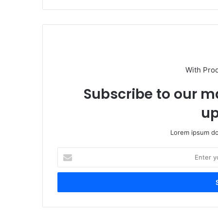
With Pro
Subscribe to our ma
up
Lorem ipsum dol
Enter
your
Email
address