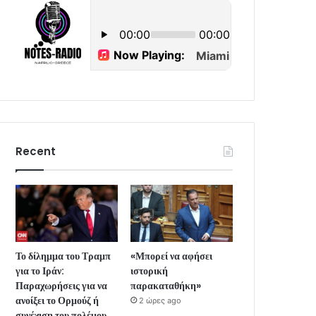
Recent
Το δίλημμα του Τραμπ
«Μπορεί να αφήσει
για το Ιράν:
ιστορική
Παραχωρήσεις για να
παρακαταθήκη»
ανοίξει το Ορμούζ ή
2 ώρες ago
συνέχιση του πολέμου