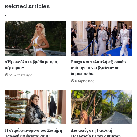
Related Articles
«Ήμουν όλο το βράδυ με ορό,
Ρούχα και πολυτελή αξεσουάρ
σέρνομαι»
από την ταινία βγαίνουν σε
δημοπρασία
55 λεπτά ago
6 ώρες ago
Η σειρά φαινόμενο του Σωτήρη
Διακοπές στη Γαλλική
Τσαφούλια έρχεται σε Α’
Πολυνησία με τον Δημήτρη