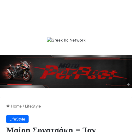
Home
/
LifeStyle
LifeStyle
Μαίρη Συνατσάκη – Ίαν