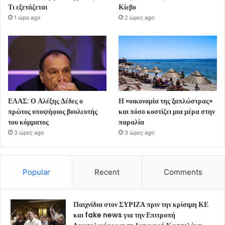
Τι εξετάζεται
Κίεβο
1 ώρα ago
2 ώρες ago
ΕΛΑΣ: Ο Αλέξης Δέδες ο
Η «οικονομία της ξαπλώστρας»
πρώτος υποψήφιος βουλευτής
και πόσο κοστίζει μια μέρα στην
του κόμματος
παραλία
3 ώρες ago
3 ώρες ago
Popular
Recent
Comments
Παιχνίδια στον ΣΥΡΙΖΑ πριν την κρίσιμη ΚΕ
και fake news για την Επιτροπή