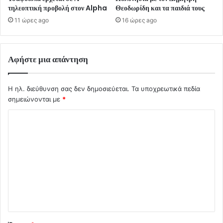
τηλεοπτική προβολή στον Alpha
Θεοδωρίδη και τα παιδιά τους
11 ώρες ago
16 ώρες ago
Αφήστε μια απάντηση
Η ηλ. διεύθυνση σας δεν δημοσιεύεται.
Τα υποχρεωτικά πεδία
σημειώνονται με
*
Σ
χ
ό
λ
ι
ο
*