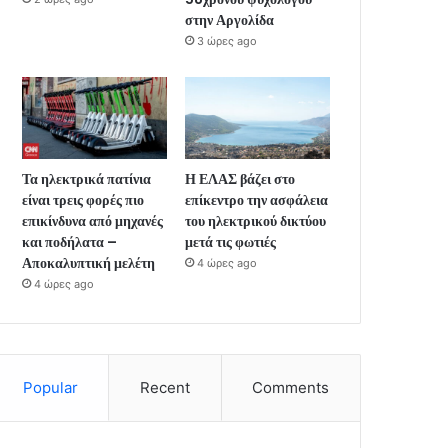
στην Αργολίδα
3 ώρες ago
Τα ηλεκτρικά πατίνια
Η ΕΛΑΣ βάζει στο
είναι τρεις φορές πιο
επίκεντρο την ασφάλεια
επικίνδυνα από μηχανές
του ηλεκτρικού δικτύου
και ποδήλατα –
μετά τις φωτιές
Αποκαλυπτική μελέτη
4 ώρες ago
4 ώρες ago
Popular
Recent
Comments