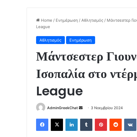
Home
/
Ενημέρωση
/
Αθλητισμός
/
Μάντσεστερ Γιου
League
Αθλητισμός
Ενημέρωση
Μάντσεστερ Γιουνά
Ισοπαλία στο ντέρ
League
Send
AdminGreekChat
3 Νοεμβρίου 2024
an
Facebook
X
LinkedIn
Tumblr
Pinterest
Reddit
email