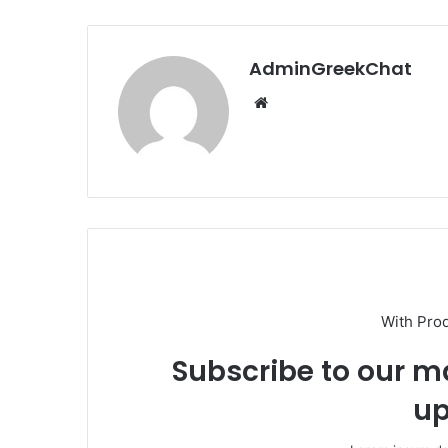
AdminGreekChat
Website
With Pro
Subscribe to our ma
up