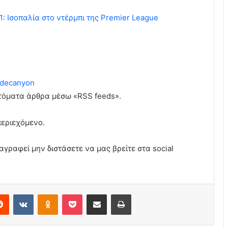
1: Ισοπαλία στο ντέρμπι της Premier League
decanyon
υτόματα άρθρα μέσω «RSS feeds».
περιεχόμενο.
αγραφεί μην διστάσετε να μας βρείτε στα social
erest
Reddit
VKontakte
Odnoklassniki
Pocket
Share via Email
Print