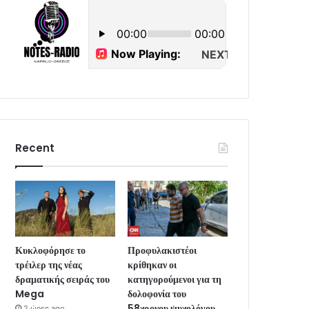
Recent
Κυκλοφόρησε το
Προφυλακιστέοι
τρέιλερ της νέας
κρίθηκαν οι
δραματικής σειράς του
κατηγορούμενοι για τη
Mega
δολοφονία του
58χρονου ψυχολόγου
2 ώρες ago