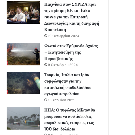
Παιχνίδια στον ΣΥΡΙΖΑ πριν
την κρίσιμη ΚΕ και fake
news για την Επιτροπή
Δεοντολογίας και τη διαγραφή
Κασσελάκη
10 Οκτωβρίου 2024
Φωτιά στον Ερύμανθο Αχαΐας
– Κινητοποίηση της
Πυροσβεστικής
9 Οκτωβρίου 2024
Τουρκία, Ιταλία και Ιράκ
συμφώνησαν για την
κατασκευή υποθαλάσσιου
αγωγού πετρελαίου
13 Απριλίου 2025
ΗΠΑ: Ο τυφώνας Μίλτον θα
μπορούσε να κοστίσει στις
ασφαλιστικές εταιρείες έως
100 δισ. δολάρια