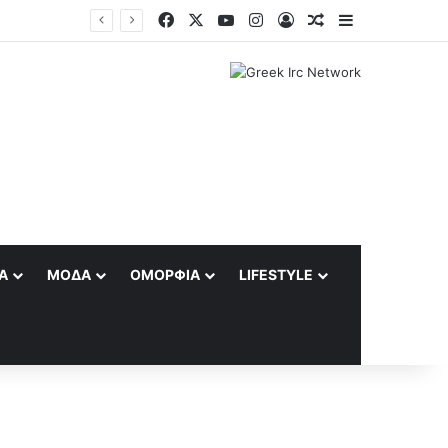
Facebook
X
YouTube
Instagram
Log In
Random Article
Sidebar
Προφυλακιστέοι κρίθηκαν οι κατηγορούμενοι για τη δολοφονία του 58χρονου ψυχολόγου στην Αργολίδα
Α
ΜΌΔΑ
ΟΜΟΡΦΙΆ
LIFESTYLE