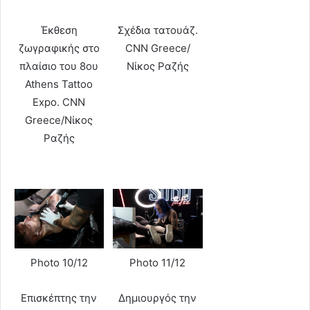
Έκθεση
Σχέδια τατουάζ.
ζωγραφικής στο
CNN Greece/
πλαίσιο του 8ου
Νίκος Ραζής
Athens Tattoo
Expo. CNN
Greece/Νίκος
Ραζής
Photo 10/12
Photo 11/12
Επισκέπτης την
Δημιουργός την