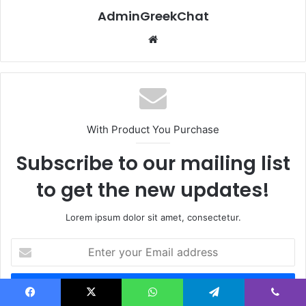
AdminGreekChat
Website
With Product You Purchase
Subscribe to our mailing list
to get the new updates!
Lorem ipsum dolor sit amet, consectetur.
Enter
your
Email
address
Facebook
X
WhatsApp
Telegram
Viber