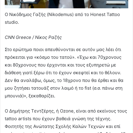
Ο Νικόδημος Γαζής (Nikodemus) από το Honest Tattoo
studio.
CNN Greece / Νίκος Ραζής
Στο ερώτημα ποιοι απευθύνονται σε αυτόν μας λέει ότι
πρόκειται για «κόσμο του τατού». «Έχω και 70χρονους
και 80χρονους που έρχονται και τους εξυπηρετώ με
διάθεση γιατί ξέρω ότι το έχουν σκεφτεί και το θέλουν.
Δεν θα αναλάβω, όμως, το 18χρονο που θα έρθει και θα
μου ζητήσει τατουάζ στον λαιμό ή το fist (σ.σ. πάνω στη
μπουνιά)», ξεκαθαρίζει.
Ο Δημήτρης Τεντζέρης, ή Ozone, είναι από εκείνους τους
tattoo artists που έχουν βαθειά γνώση της τέχνης.
Φοιτητής της Ανώτατης Σχολής Καλών Τεχνών και επί