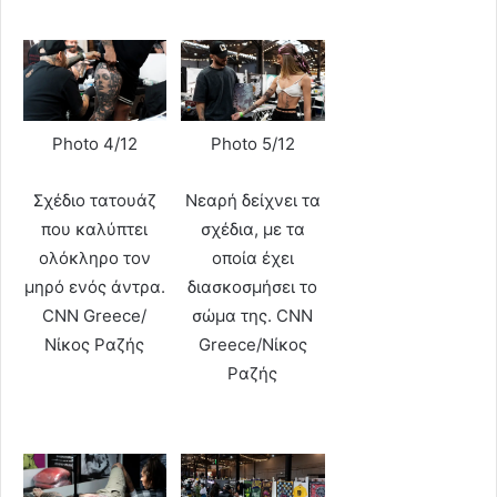
Photo 4/12
Photo 5/12
Σχέδιο τατουάζ
Νεαρή δείχνει τα
που καλύπτει
σχέδια, με τα
ολόκληρο τον
οποία έχει
μηρό ενός άντρα.
διασκοσμήσει το
CNN Greece/
σώμα της. CNN
Νίκος Ραζής
Greece/Νίκος
Ραζής