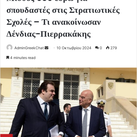
σπουδαστές στις Στρατιωτικές
Σχολές – Τι ανακοίνωσαν
Δένδιας-Πιερρακάκης
Send
AdminGreekChat
10 Οκτωβρίου 2024
0
279
an
4 minutes read
email