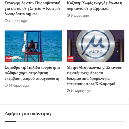
Συναγερμός στην Πυροσβεστική
Κοζάνη: Χωρίς ενεργό μέτωπο η
για φωτιά στη Σητεία – Καίει σε
πυρκαγιά στην Ερμακιά
δυσπρόσιτο σημείο
9 ώρες ago
4 ώρες ago
Σαμοθράκη: Ιταλίδα τουρίστρια
Μετρό Θεσσαλονίκης: Ξεκινούν
σώθηκε χάρη στην άμεση
τις επόμενες μέρες τα
επέμβαση νεαρού ναυαγοσώστη
δοκιμαστικά δρομολόγια
επέκτασης προς Καλαμαριά
14 ώρες ago
19 ώρες ago
Αφήστε μια απάντηση