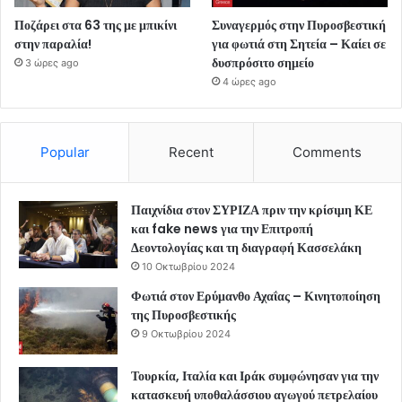
Ποζάρει στα 63 της με μπικίνι
Συναγερμός στην Πυροσβεστική
στην παραλία!
για φωτιά στη Σητεία – Καίει σε
δυσπρόσιτο σημείο
3 ώρες ago
4 ώρες ago
Popular
Recent
Comments
Παιχνίδια στον ΣΥΡΙΖΑ πριν την κρίσιμη ΚΕ
και fake news για την Επιτροπή
Δεοντολογίας και τη διαγραφή Κασσελάκη
10 Οκτωβρίου 2024
Φωτιά στον Ερύμανθο Αχαΐας – Κινητοποίηση
της Πυροσβεστικής
9 Οκτωβρίου 2024
Τουρκία, Ιταλία και Ιράκ συμφώνησαν για την
κατασκευή υποθαλάσσιου αγωγού πετρελαίου