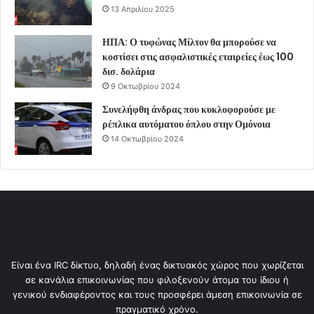
13 Απριλίου 2025
ΗΠΑ: Ο τυφώνας Μίλτον θα μπορούσε να
κοστίσει στις ασφαλιστικές εταιρείες έως 100
δισ. δολάρια
9 Οκτωβρίου 2024
Συνελήφθη άνδρας που κυκλοφορούσε με
ρέπλικα αυτόματου όπλου στην Ομόνοια
14 Οκτωβρίου 2024
Είναι ένα IRC δίκτυο, δηλαδή ένας δικτυακός χώρος που χωρίζεται
σε κανάλια επικοινωνίας που φιλοξενούν άτομα του ίδιου ή
γενικού ενδιαφέροντος και τους προσφέρει άμεση επικοινωνία σε
πραγματικό χρόνο.