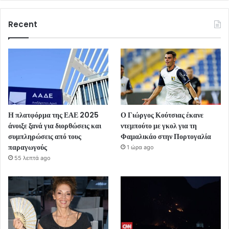
Recent
Η πλατφόρμα της ΕΑΕ 2025
Ο Γιώργος Κούτσιας έκανε
άνοιξε ξανά για διορθώσεις και
ντεμπούτο με γκολ για τη
συμπληρώσεις από τους
Φαμαλικάο στην Πορτογαλία
παραγωγούς
1 ώρα ago
55 λεπτά ago