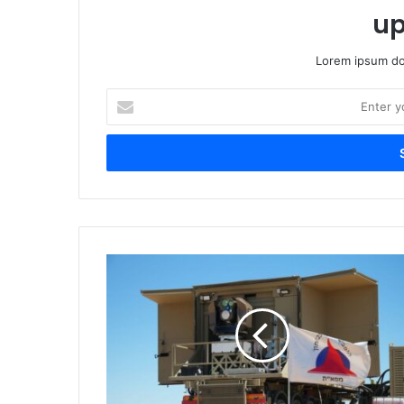
up
Lorem ipsum dol
Enter
your
Email
address