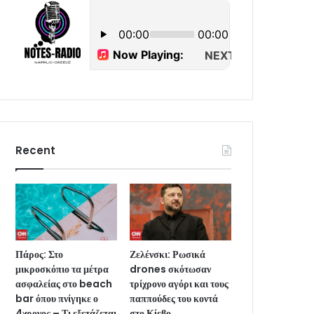
Recent
Πάρος: Στο
Ζελένσκι: Ρωσικά
μικροσκόπιο τα μέτρα
drones σκότωσαν
ασφαλείας στο beach
τρίχρονο αγόρι και τους
bar όπου πνίγηκε ο
παππούδες του κοντά
4χρονος – Τι εξετάζεται
στο Κίεβο