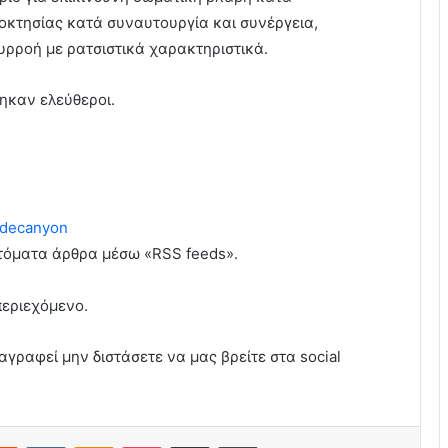
ιοκτησίας κατά συναυτουργία και συνέργεια,
υρροή με ρατσιστικά χαρακτηριστικά.
ηκαν ελεύθεροι.
decanyon
υτόματα άρθρα μέσω «RSS feeds».
περιεχόμενο.
αγραφεί μην διστάσετε να μας βρείτε στα social
erest
Reddit
VKontakte
Odnoklassniki
Pocket
Share via Email
Print