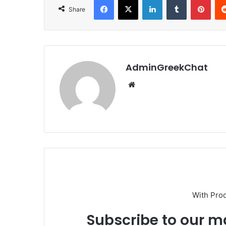
Share
AdminGreekChat
Website
With Pro
Subscribe to our ma