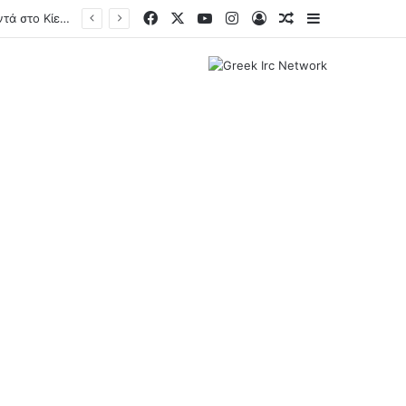
Facebook
X
YouTube
Instagram
Log In
Random Article
Sidebar
Ζελένσκι: Ρωσικά drones σκότωσαν τρίχρονο αγόρι και τους παππούδες του κοντά στο Κίεβο