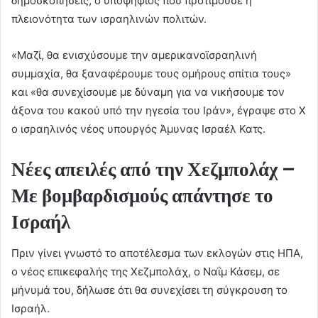
δημοσκοπήσεις, ο υποψήφιος που προτιμούσε η
πλειονότητα των ισραηλινών πολιτών.
«Μαζί, θα ενισχύσουμε την αμερικανοϊσραηλινή
συμμαχία, θα ξαναφέρουμε τους ομήρους σπίτια τους»
και «θα συνεχίσουμε με δύναμη για να νικήσουμε τον
άξονα του κακού υπό την ηγεσία του Ιράν», έγραψε στο X
ο ισραηλινός νέος υπουργός Άμυνας Ισραέλ Κατς.
Νέες απειλές από την Χεζμπολάχ –
Με βομβαρδισμούς απάντησε το
Ισραήλ
Πριν γίνει γνωστό το αποτέλεσμα των εκλογών στις ΗΠΑ,
ο νέος επικεφαλής της Χεζμπολάχ, ο Ναΐμ Κάσεμ, σε
μήνυμά του, δήλωσε ότι θα συνεχίσει τη σύγκρουση το
Ισραήλ.