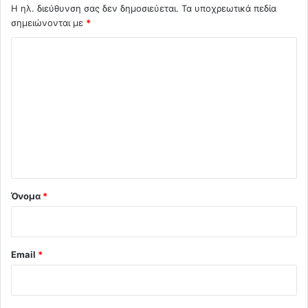
Η ηλ. διεύθυνση σας δεν δημοσιεύεται.
Τα υποχρεωτικά πεδία
σημειώνονται με
*
Σ
χ
ό
λ
ι
ο
*
Όνομα
*
Email
*