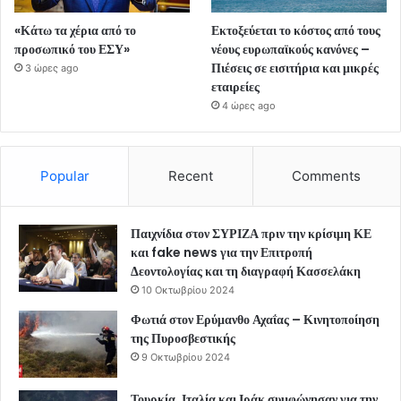
«Κάτω τα χέρια από το
Εκτοξεύεται το κόστος από τους
προσωπικό του ΕΣΥ»
νέους ευρωπαϊκούς κανόνες –
Πιέσεις σε εισιτήρια και μικρές
3 ώρες ago
εταιρείες
4 ώρες ago
Popular
Recent
Comments
Παιχνίδια στον ΣΥΡΙΖΑ πριν την κρίσιμη ΚΕ
και fake news για την Επιτροπή
Δεοντολογίας και τη διαγραφή Κασσελάκη
10 Οκτωβρίου 2024
Φωτιά στον Ερύμανθο Αχαΐας – Κινητοποίηση
της Πυροσβεστικής
9 Οκτωβρίου 2024
Τουρκία, Ιταλία και Ιράκ συμφώνησαν για την