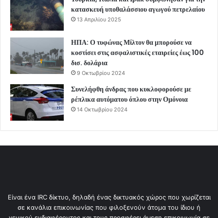
κατασκευή υποθαλάσσιου αγωγού πετρελαίου
13 Απριλίου 2025
ΗΠΑ: Ο τυφώνας Μίλτον θα μπορούσε να
κοστίσει στις ασφαλιστικές εταιρείες έως 100
δισ. δολάρια
9 Οκτωβρίου 2024
Συνελήφθη άνδρας που κυκλοφορούσε με
ρέπλικα αυτόματου όπλου στην Ομόνοια
14 Οκτωβρίου 2024
Είναι ένα IRC δίκτυο, δηλαδή ένας δικτυακός χώρος που χωρίζεται
σε κανάλια επικοινωνίας που φιλοξενούν άτομα του ίδιου ή
γενικού ενδιαφέροντος και τους προσφέρει άμεση επικοινωνία σε