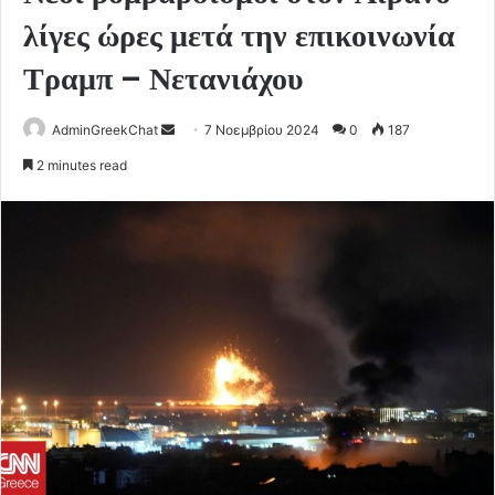
λίγες ώρες μετά την επικοινωνία
Τραμπ – Νετανιάχου
Send
AdminGreekChat
7 Νοεμβρίου 2024
0
187
an
2 minutes read
email