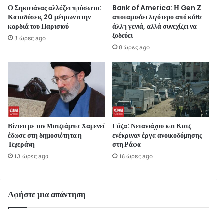
Ο Σηκουάνας αλλάζει πρόσωπο:
Bank of America: Η Gen Z
Καταδύσεις 20 μέτρων στην
αποταμιεύει λιγότερο από κάθε
καρδιά του Παρισιού
άλλη γενιά, αλλά συνεχίζει να
ξοδεύει
3 ώρες ago
8 ώρες ago
Βίντεο με τον Μοτζτάμπα Χαμενεΐ
Γάζα: Νετανιάχου και Κατζ
έδωσε στη δημοσιότητα η
ενέκριναν έργα ανοικοδόμησης
Τεχεράνη
στη Ράφα
13 ώρες ago
18 ώρες ago
Αφήστε μια απάντηση