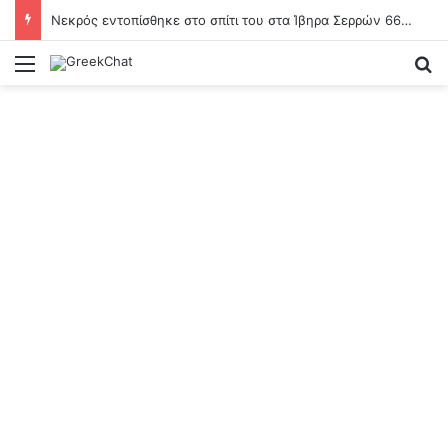
Νεκρός εντοπίσθηκε στο σπίτι του στα Ίβηρα Σερρών 66χρονος – Σε πλήρη ελέλιξη οι έρευνες
Menu
Se