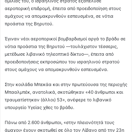
ομιλίας του, ο ισραηλινός στρατός εξαπέλυσε
αεροπορική επιδρομή, έπειτα από προειδοποίηση στους
αμάχους να απομακρυνθούν εσπευσμένα, σε νότια
προάστια της Βηρυτού.
Έγιναν νέοι αεροπορικοί βομβαρδισμοί αργά το βράδυ σε
νότια προάστια της Βηρυτού —τουλάχιστον τέσσερις,
μετέδωσε λιβανικό τηλεοπτικό δίκτυο—, έπειτα από
προειδοποιήσεις εκπροσώπου του ισραηλινού στρατού
στους αμάχους να απομακρυνθούν εσπευσμένα.
Στην κοιλάδα Μπεκάα και στην πρωτεύουσα της περιοχής
Μπααλμπέκ, ανατολικά, σκοτώθηκαν «40 άνθρωποι και
τραυματίστηκαν (άλλοι) 53», ανέφερε το λιβανικό
υπουργείο Υγείας χθες το βράδυ.
Πάνω από 2.600 άνθρωποι, «στην πλειονότητά τους
άμαχοι» έχουν σκοτωθεί σε όλο τον Λίβανο από την 23η