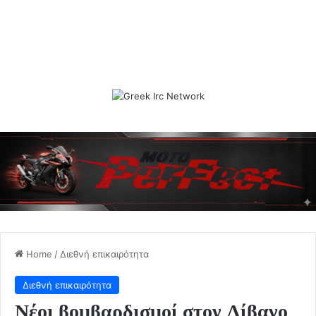
Home
/
Διεθνή επικαιρότητα
Διεθνή επικαιρότητα
Νέοι βομβαρδισμοί στον Λίβανο