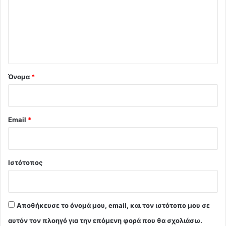
λ
ι
ο
*
Όνομα
*
Email
*
Ιστότοπος
Αποθήκευσε το όνομά μου, email, και τον ιστότοπο μου σε
αυτόν τον πλοηγό για την επόμενη φορά που θα σχολιάσω.