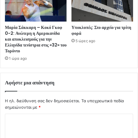
Μαρία Σάκκαρη – Κοκό Γκοφ
Υποκλοπές: Στο αρχείο για τρίτη
0-2: Ανώτερη η Αμερικανίδα
φορά
και αποκλεισμούς για την
5 ώρες ago
Ελληνίδα τενίστρια στις «32» του
Τορόντο
1 ώρα ago
Αφήστε μια απάντηση
Η ηλ. διεύθυνση σας δεν δημοσιεύεται.
Τα υποχρεωτικά πεδία
σημειώνονται με
*
Σ
χ
ό