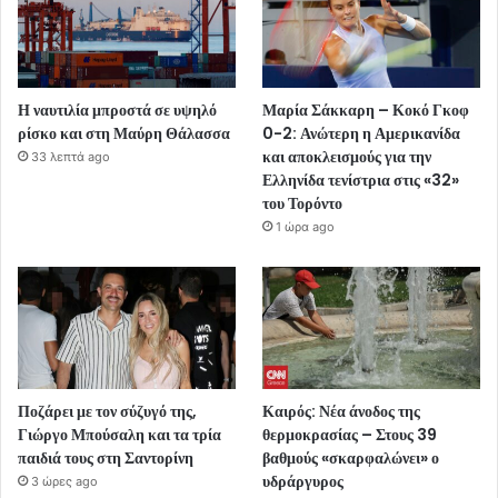
Η ναυτιλία μπροστά σε υψηλό
Μαρία Σάκκαρη – Κοκό Γκοφ
ρίσκο και στη Μαύρη Θάλασσα
0-2: Ανώτερη η Αμερικανίδα
και αποκλεισμούς για την
33 λεπτά ago
Ελληνίδα τενίστρια στις «32»
του Τορόντο
1 ώρα ago
Ποζάρει με τον σύζυγό της,
Καιρός: Νέα άνοδος της
Γιώργο Μπούσαλη και τα τρία
θερμοκρασίας – Στους 39
παιδιά τους στη Σαντορίνη
βαθμούς «σκαρφαλώνει» ο
υδράργυρος
3 ώρες ago