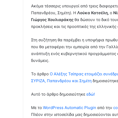
Ακόμα τέσσερις υπουργοί από τρεις διαφορετ
Παπανδρέου, Σημίτη). Η
Λούκα Κατσέλη,
ο
Νί
Γιώργος Χουλιαράκης
θα δώσουν το δικό τους
προκλήσεις και τις προοπτικές της ελληνικής 
Στη συζήτηση θα παρέμβει η υποψήφια πρωθ
που θα μεταφέρει την εμπειρία από την Γαλλία
ανάπτυξη ενός κυβερνητικού προγράμματος σ
δυνάμεις.
To άρθρο
Ο Αλέξης Τσίπρας ετοιμάζει συνέδρι
ΣΥΡΙΖΑ, Παπανδρέου και Σημίτη
δημοσιεύτηκ
Αυτό το άρθρο δημοσιεύτηκε
εδώ!
Με το
WordPress Automatic Plugin
από την
co
Πλέον στην ιστοσελίδα μας δημοσιεύονται α