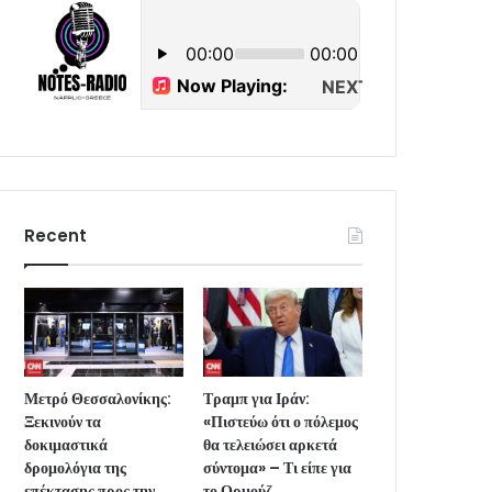
Recent
Μετρό Θεσσαλονίκης:
Τραμπ για Ιράν:
Ξεκινούν τα
«Πιστεύω ότι ο πόλεμος
δοκιμαστικά
θα τελειώσει αρκετά
δρομολόγια της
σύντομα» – Τι είπε για
επέκτασης προς την
το Ορμούζ