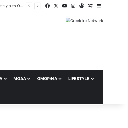
Facebook
X
YouTube
Instagram
Log In
Random Article
Sidebar
Τραμπ για Ιράν: «Πιστεύω ότι ο πόλεμος θα τελειώσει αρκετά σύντομα» – Τι είπε για το Ορμούζ
Α
ΜΌΔΑ
ΟΜΟΡΦΙΆ
LIFESTYLE