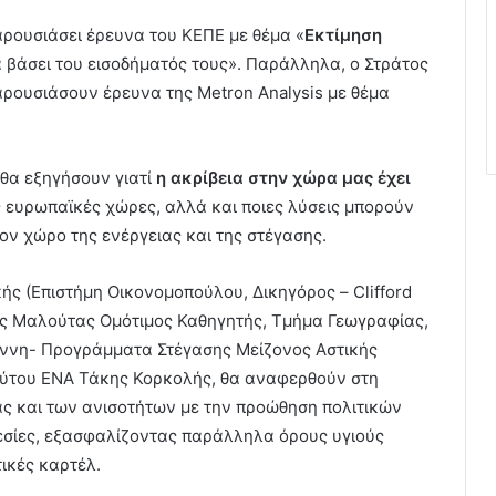
αρουσιάσει έρευνα του ΚΕΠΕ με θέμα «
Εκτίμηση
ά βάσει του εισοδήματός τους». Παράλληλα, ο Στράτος
ρουσιάσουν έρευνα της Metron Αnalysis με θέμα
 θα εξηγήσουν γιατί
η ακρίβεια στην χώρα μας έχει
ς ευρωπαϊκές χώρες, αλλά και ποιες λύσεις μπορούν
ον χώρο της ενέργειας και της στέγασης.
κής (Επιστήμη Οικονομοπούλου, Δικηγόρος – Clifford
μάς Μαλούτας Ομότιμος Καθηγητής, Τμήμα Γεωγραφίας,
άννη- Προγράμματα Στέγασης Μείζονος Αστικής
τούτου ΕΝΑ Τάκης Κορκολής, θα αναφερθούν στη
ιας και των ανισοτήτων με την προώθηση πολιτικών
εσίες, εξασφαλίζοντας παράλληλα όρους υγιούς
ικές καρτέλ.