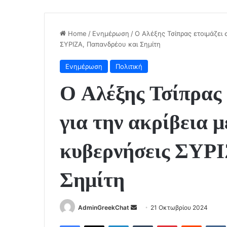
Home
/
Ενημέρωση
/
Ο Αλέξης Τσίπρας ετοιμάζει 
ΣΥΡΙΖΑ, Παπανδρέου και Σημίτη
Ενημέρωση
Πολιτική
Ο Αλέξης Τσίπρας 
για την ακρίβεια μ
κυβερνήσεις ΣΥΡΙ
Σημίτη
Send
AdminGreekChat
21 Οκτωβρίου 2024
an
Facebook
X
LinkedIn
Tumblr
Pinterest
Reddit