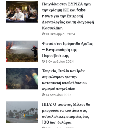
Παιχνίδια στον ΣΥΡΙΖΑ πριν
την κρίσιμη ΚΕ και fake
news για την Επιτροπή
Δεοντολογίας και τη διαγραφή
Κασσελάκη
10 Οκτωβρίου 2024
Φωτιά στον Ερύμανθο Αχαΐας
– Κινητοποίηση της
Πυροσβεστικής
9 Οκτωβρίου 2024
Τουρκία, Ιταλία και Ιράκ
συμφώνησαν για την
κατασκευή υποθαλάσσιου
αγωγού πετρελαίου
13 Απριλίου 2025
ΗΠΑ: Ο τυφώνας Μίλτον θα
μπορούσε να κοστίσει στις
ασφαλιστικές εταιρείες έως
100 δισ. δολάρια