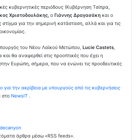
ικές κυβερνητικές περιόδους (Κυβέρνηση Τσίπρα,
κος Χριστοδουλάκης,
ο
Γιάννης Δραγασάκη
και ο
 στίγμα για την σημερινή κατάσταση, αλλά και για τις
οικονομίας.
υπουργός του Νέου Λαϊκού Μετώπου,
Lucie Castets
,
 και θα αναφερθεί στις προοπτικές που έχει η
την Ευρώπη, σήμερα, που να ενώνει τις προοδευτικές
ο για την ακρίβεια με υπουργούς από τις κυβερνήσεις
ε στο
NewsIT
.
decanyon
υτόματα άρθρα μέσω «RSS feeds».