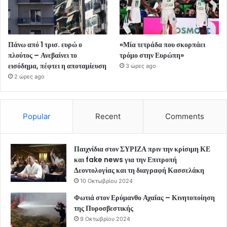
Πάνω από 1 τρισ. ευρώ ο
«Μία τετράδα που σκορπάει
πλούτος – Ανεβαίνει το
τρόμο στην Ευρώπη»
εισόδημα, πέφτει η αποταμίευση
3 ώρες ago
2 ώρες ago
Popular
Recent
Comments
Παιχνίδια στον ΣΥΡΙΖΑ πριν την κρίσιμη ΚΕ
και fake news για την Επιτροπή
Δεοντολογίας και τη διαγραφή Κασσελάκη
10 Οκτωβρίου 2024
Φωτιά στον Ερύμανθο Αχαΐας – Κινητοποίηση
της Πυροσβεστικής
9 Οκτωβρίου 2024