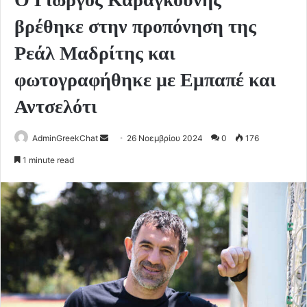
βρέθηκε στην προπόνηση της
Ρεάλ Μαδρίτης και
φωτογραφήθηκε με Εμπαπέ και
Αντσελότι
Send
AdminGreekChat
26 Νοεμβρίου 2024
0
176
an
1 minute read
email