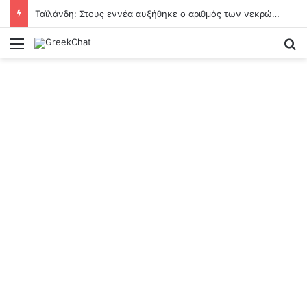
Ταϊλάνδη: Στους εννέα αυξήθηκε ο αριθμός των νεκρών από την αιματηρή επίθεση σε σχολείο
Menu
Se