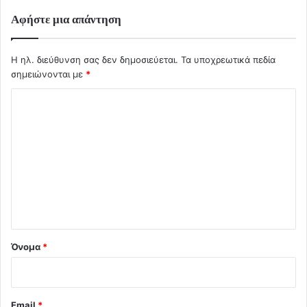
Αφήστε μια απάντηση
Η ηλ. διεύθυνση σας δεν δημοσιεύεται.
Τα υποχρεωτικά πεδία
σημειώνονται με
*
Σ
χ
ό
λ
ι
ο
*
Όνομα
*
Email
*