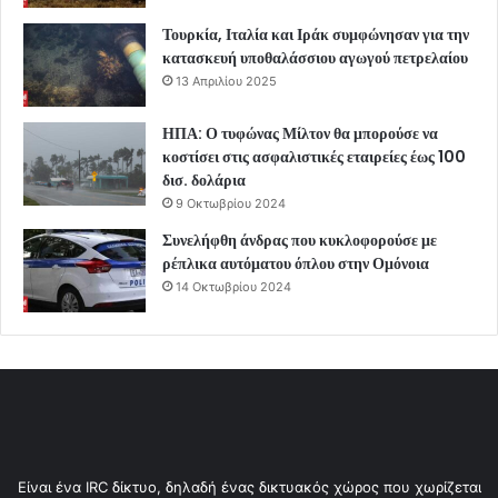
Τουρκία, Ιταλία και Ιράκ συμφώνησαν για την
κατασκευή υποθαλάσσιου αγωγού πετρελαίου
13 Απριλίου 2025
ΗΠΑ: Ο τυφώνας Μίλτον θα μπορούσε να
κοστίσει στις ασφαλιστικές εταιρείες έως 100
δισ. δολάρια
9 Οκτωβρίου 2024
Συνελήφθη άνδρας που κυκλοφορούσε με
ρέπλικα αυτόματου όπλου στην Ομόνοια
14 Οκτωβρίου 2024
Είναι ένα IRC δίκτυο, δηλαδή ένας δικτυακός χώρος που χωρίζεται