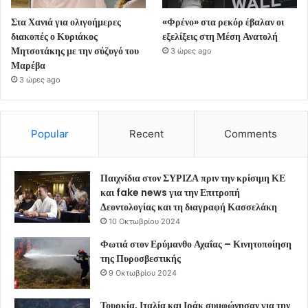
Στα Χανιά για ολιγοήμερες
«Φρένο» στα ρεκόρ έβαλαν οι
διακοπές ο Κυριάκος
εξελίξεις στη Μέση Ανατολή
Μητσοτάκης με την σύζυγό του
3 ώρες ago
Μαρέβα
3 ώρες ago
Popular
Recent
Comments
Παιχνίδια στον ΣΥΡΙΖΑ πριν την κρίσιμη ΚΕ
και fake news για την Επιτροπή
Δεοντολογίας και τη διαγραφή Κασσελάκη
10 Οκτωβρίου 2024
Φωτιά στον Ερύμανθο Αχαΐας – Κινητοποίηση
της Πυροσβεστικής
9 Οκτωβρίου 2024
Τουρκία, Ιταλία και Ιράκ συμφώνησαν για την