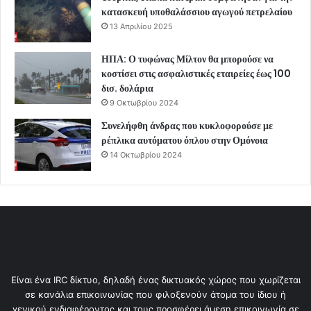
κατασκευή υποθαλάσσιου αγωγού πετρελαίου
13 Απριλίου 2025
ΗΠΑ: Ο τυφώνας Μίλτον θα μπορούσε να
κοστίσει στις ασφαλιστικές εταιρείες έως 100
δισ. δολάρια
9 Οκτωβρίου 2024
Συνελήφθη άνδρας που κυκλοφορούσε με
ρέπλικα αυτόματου όπλου στην Ομόνοια
14 Οκτωβρίου 2024
Είναι ένα IRC δίκτυο, δηλαδή ένας δικτυακός χώρος που χωρίζεται
σε κανάλια επικοινωνίας που φιλοξενούν άτομα του ίδιου ή
γενικού ενδιαφέροντος και τους προσφέρει άμεση επικοινωνία σε