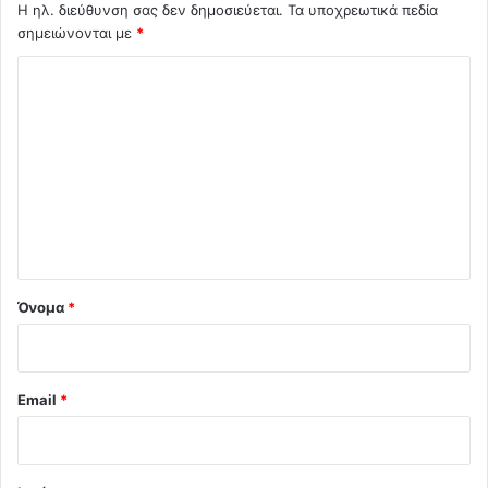
Η ηλ. διεύθυνση σας δεν δημοσιεύεται.
Τα υποχρεωτικά πεδία
σημειώνονται με
*
Σ
χ
ό
λ
ι
ο
*
Όνομα
*
Email
*