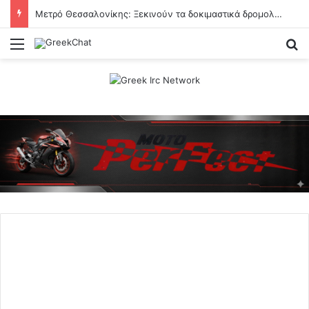
Μετρό Θεσσαλονίκης: Ξεκινούν τα δοκιμαστικά δρομολόγια της επέκτασης προς την Καλαμαριά
Menu
Se