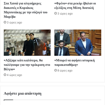
Στα Χανιά για ολιγοήμερες
«Φρένο» στα ρεκόρ έβαλαν οι
διακοπές ο Κυριάκος
εξελίξεις στη Μέση Ανατολή
Μητσοτάκης με την σύζυγό του
3 ώρες ago
Μαρέβα
3 ώρες ago
«Αξίζαμε κάτι καλύτερο, θα
«Μπορεί να αφήσει ιστορική
παλέψουμε για την πρόκριση στο
παρακαταθήκη»
Βέλγιο»
8 ώρες ago
4 ώρες ago
Αφήστε μια απάντηση