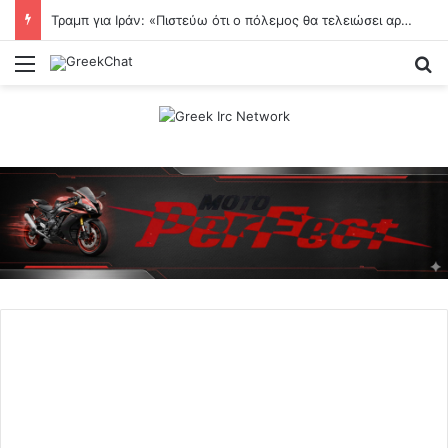
Τραμπ για Ιράν: «Πιστεύω ότι ο πόλεμος θα τελειώσει αρκετά σύντομα» – Τι είπε για το Ορμούζ
Menu
Se