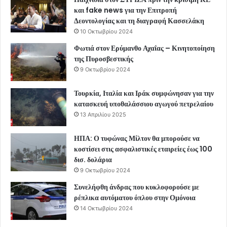
και fake news για την Επιτροπή
Δεοντολογίας και τη διαγραφή Κασσελάκη
10 Οκτωβρίου 2024
Φωτιά στον Ερύμανθο Αχαΐας – Κινητοποίηση
της Πυροσβεστικής
9 Οκτωβρίου 2024
Τουρκία, Ιταλία και Ιράκ συμφώνησαν για την
κατασκευή υποθαλάσσιου αγωγού πετρελαίου
13 Απριλίου 2025
ΗΠΑ: Ο τυφώνας Μίλτον θα μπορούσε να
κοστίσει στις ασφαλιστικές εταιρείες έως 100
δισ. δολάρια
9 Οκτωβρίου 2024
Συνελήφθη άνδρας που κυκλοφορούσε με
ρέπλικα αυτόματου όπλου στην Ομόνοια
14 Οκτωβρίου 2024