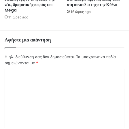
νέας δραματικής σειράς του
στη συναυλία της στην Κύθνο
Mega
16 ώρες ago
11 ώρες ago
Αφήστε μια απάντηση
Η ηλ. διεύθυνση σας δεν δημοσιεύεται.
Τα υποχρεωτικά πεδία
σημειώνονται με
*
Σ
χ
ό
λ
ι
ο
*