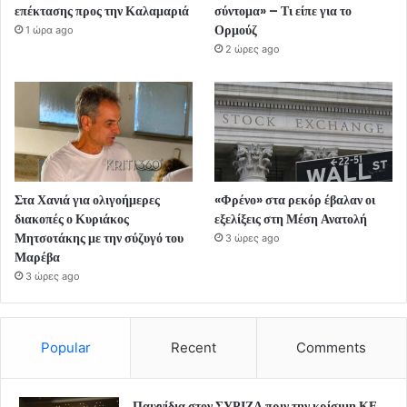
επέκτασης προς την Καλαμαριά
σύντομα» – Τι είπε για το
Ορμούζ
1 ώρα ago
2 ώρες ago
Στα Χανιά για ολιγοήμερες
«Φρένο» στα ρεκόρ έβαλαν οι
διακοπές ο Κυριάκος
εξελίξεις στη Μέση Ανατολή
Μητσοτάκης με την σύζυγό του
3 ώρες ago
Μαρέβα
3 ώρες ago
Popular
Recent
Comments
Παιχνίδια στον ΣΥΡΙΖΑ πριν την κρίσιμη ΚΕ