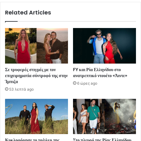
Related Articles
Σε τρυφερές στιγμές με τον
FY και Ρία Ελληνίδου στο
επιχειρηματία σύντροφό της στην
ανατρεπτικό ντουέτο «Άιντε»
Ίμπιζα
6 ώρες ago
53 λεπτά ago
Κυκλοφόρησε το τρέιλερ της
Στο πλευρό της Ρίας Ελληνίδου