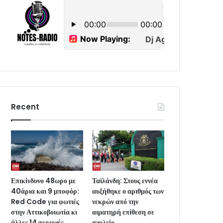
Recent
Επικίνδυνο 48ωρο με
Ταϊλάνδη: Στους εννέα
40άρια και 9 μποφόρ:
αυξήθηκε ο αριθμός των
Red Code για φωτιές
νεκρών από την
στην Αττικοβοιωτία κι
αιματηρή επίθεση σε
άλλες 14 περιοχές
σχολείο