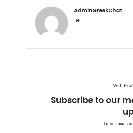
AdminGreekChat
Website
With Pro
Subscribe to our ma
up
Lorem ipsum dol