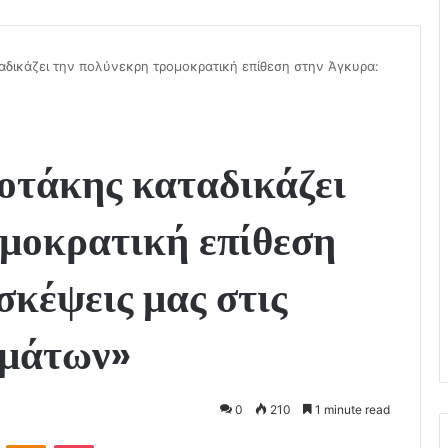
δικάζει την πολύνεκρη τρομοκρατική επίθεση στην Άγκυρα:
τάκης καταδικάζει
ομοκρατική επίθεση
σκέψεις μας στις
υμάτων»
0
210
1 minute read
VKontakte
Odnoklassniki
Pocket