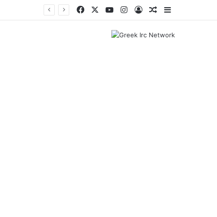
Facebook
X
YouTube
Instagram
Log In
Random Article
Sidebar
Ταϊλάνδη: Στους εννέα αυξήθηκε ο αριθμός των νεκρών από την αιματηρή επίθεση σε σχολείο