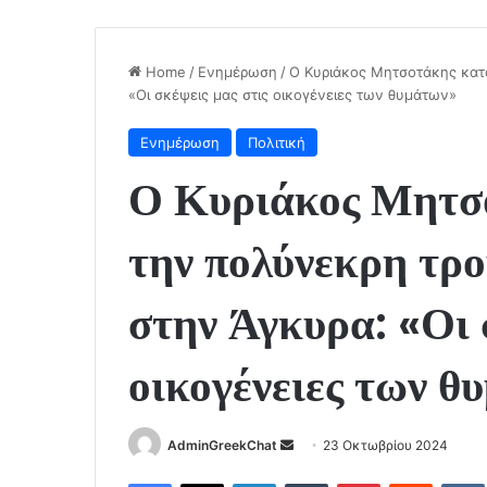
Home
/
Ενημέρωση
/
Ο Κυριάκος Μητσοτάκης κατα
«Οι σκέψεις μας στις οικογένειες των θυμάτων»
Ενημέρωση
Πολιτική
Ο Κυριάκος Μητσο
την πολύνεκρη τρ
στην Άγκυρα: «Οι 
οικογένειες των θ
Send
AdminGreekChat
23 Οκτωβρίου 2024
an
Facebook
X
LinkedIn
Tumblr
Pinterest
Reddit