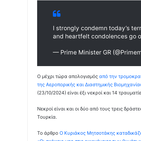
I strongly condemn today’s terr
and heartfelt condolences go ou
— Prime Minister GR (@Primem
Ο μέχρι τώρα απολογισμός
από την τρομοκρα
της Αεροπορικής και Διαστημικής Βιομηχανία
(23/10/2024) είναι έξι νεκροί και 14 τραυματίε
Νεκροί είναι και οι δύο από τους τρεις δράσ
Τουρκία.
To άρθρο
Ο Κυριάκος Μητσοτάκης καταδικάζε