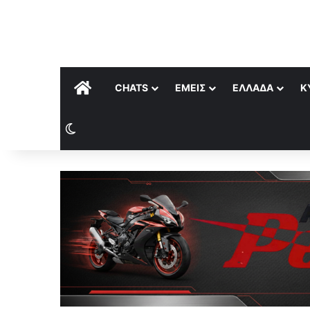
ΑΡΧΙΚΉ
CHATS
ΕΜΕΊΣ
ΕΛΛΆΔΑ
Κ
Switch skin