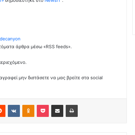
ν»
δημοσιεύτηκε στο
NewsIT
.
decanyon
υτόματα άρθρα μέσω «RSS feeds».
περιεχόμενο.
αγραφεί μην διστάσετε να μας βρείτε στα social
erest
Reddit
VKontakte
Odnoklassniki
Pocket
Share via Email
Print