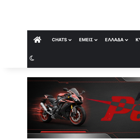
ΑΡΧΙΚΉ
CHATS
ΕΜΕΊΣ
ΕΛΛΆΔΑ
Κ
Switch skin