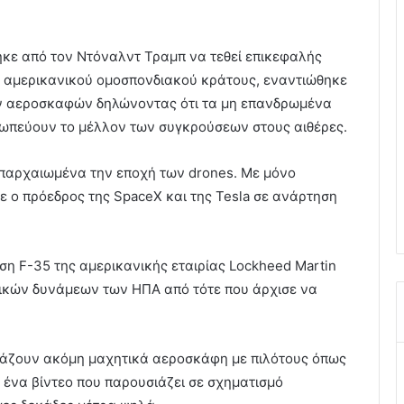
τηκε από τον Ντόναλντ Τραμπ να τεθεί επικεφαλής
υ αμερικανικού ομοσπονδιακού κράτους, εναντιώθηκε
ν αεροσκαφών δηλώνοντας ότι τα μη επανδρωμένα
σωπεύουν το μέλλον των συγκρούσεων στους αιθέρες.
απαρχαιωμένα την εποχή των drones. Με μόνο
 ο πρόεδρος της SpaceX και της Tesla σε ανάρτηση
ση F-35 της αμερικανικής εταιρίας Lockheed Martin
ρικών δυνάμεων των ΗΠΑ από τότε που άρχισε να
υάζουν ακόμη μαχητικά αεροσκάφη με πιλότους όπως
 ένα βίντεο που παρουσιάζει σε σχηματισμό