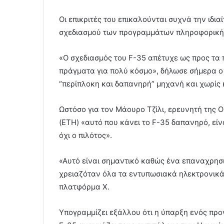
Οι επικριτές του επικαλούνται συχνά την ιδι
σχεδιασμού των προγραμμάτων πληροφορικής,
«Ο σχεδιασμός του F-35 απέτυχε ως προς τα 
πράγματα για πολύ κόσμο», δήλωσε σήμερα ο Ί
“περίπλοκη και δαπανηρή” μηχανή και χωρίς 
Ωστόσο για τον Μάουρο Τζίλι, ερευνητή της 
(ETH) «αυτό που κάνει το F-35 δαπανηρό, είν
όχι ο πιλότος».
«Αυτό είναι σημαντικό καθώς ένα επαναχρη
χρειαζόταν όλα τα εντυπωσιακά ηλεκτρονικά
πλατφόρμα Χ.
Υπογραμμίζει εξάλλου ότι η ύπαρξη ενός πρ