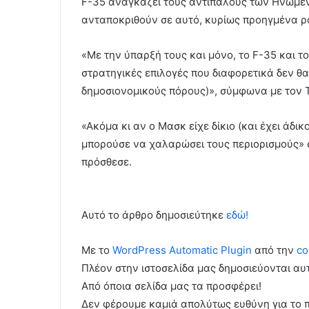
F-35 αναγκάζει τους αντιπάλους των Ηνωμέν
ανταποκριθούν σε αυτό, κυρίως προηγμένα ρ
«Με την ύπαρξή τους και μόνο, το F-35 και τ
στρατηγικές επιλογές που διαφορετικά δεν θ
δημοσιονομικούς πόρους)», σύμφωνα με τον Τ
«Ακόμα κι αν ο Μασκ είχε δίκιο (και έχει άδ
μπορούσε να χαλαρώσει τους περιορισμούς» 
πρόσθεσε.
Αυτό το άρθρο δημοσιεύτηκε
εδώ!
Με το
WordPress Automatic Plugin
από την
co
Πλέον στην ιστοσελίδα μας δημοσιεύονται α
Από όποια σελίδα μας τα προσφέρει!
Δεν φέρουμε καμιά απολύτως ευθύνη για το 