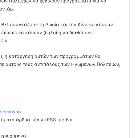
ων Πολιτειών να ξεκινούν προγράμματα για να
αντάρ.
ο B-1 αναγκάζουν τη Ρωσία και την Κίνα να κάνουν
α έπρεπε να κάνουν (δηλαδή να διαθέτουν
ζίλι.
ικο), η κατάργηση αυτών των προγραμμάτων θα
σε αυτούς τους αντιπάλους των Ηνωμένων Πολιτειών,
decanyon
υτόματα άρθρα μέσω «RSS feeds».
περιεχόμενο.