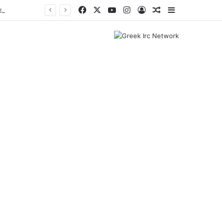
Facebook
X
YouTube
Instagram
Log In
Random Article
Sidebar
Ταϊλάνδη: Στους εννέα αυξήθηκε ο αριθμός των νεκρών από την αιματηρή επίθεση σε σχολείο