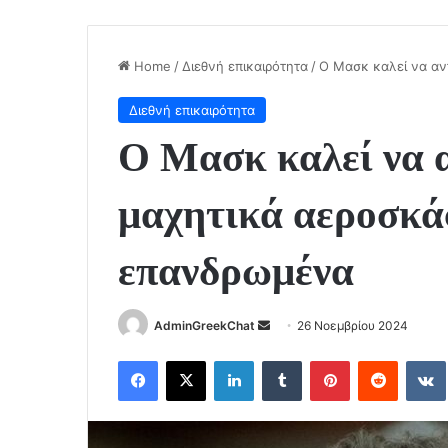
Home
/
Διεθνή επικαιρότητα
/
Ο Μασκ καλεί να αν
Διεθνή επικαιρότητα
Ο Μασκ καλεί να 
μαχητικά αεροσκά
επανδρωμένα
Send
AdminGreekChat
26 Νοεμβρίου 2024
an
Facebook
X
LinkedIn
Tumblr
Pinterest
Reddit
email