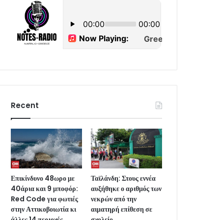
Recent
Επικίνδυνο 48ωρο με
Ταϊλάνδη: Στους εννέα
40άρια και 9 μποφόρ:
αυξήθηκε ο αριθμός των
Red Code για φωτιές
νεκρών από την
στην Αττικοβοιωτία κι
αιματηρή επίθεση σε
άλλες 14 περιοχές
σχολείο