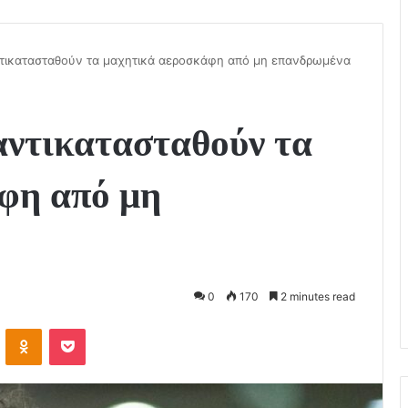
τικατασταθούν τα μαχητικά αεροσκάφη από μη επανδρωμένα
αντικατασταθούν τα
φη από μη
0
170
2 minutes read
VKontakte
Odnoklassniki
Pocket