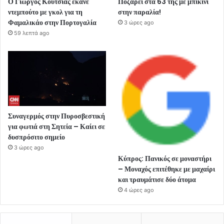
Ο Γιώργος Κούτσιας έκανε
Ποζάρει στα 63 της με μπικίνι
ντεμπούτο με γκολ για τη
στην παραλία!
Φαμαλικάο στην Πορτογαλία
3 ώρες ago
59 λεπτά ago
Συναγερμός στην Πυροσβεστική
για φωτιά στη Σητεία – Καίει σε
δυσπρόσιτο σημείο
3 ώρες ago
Κύπρος: Πανικός σε μοναστήρι
– Μοναχός επιτέθηκε με μαχαίρι
και τραυμάτισε δύο άτομα
4 ώρες ago