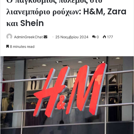
λιανεμπόριο ρούχων: H&M, Zara
και Shein
Send
AdminGreekChat
25 Νοεμβρίου 2024
0
177
an
8 minutes read
email