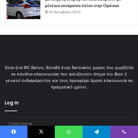
ρέπλικα αυτόματου όπλου στην Ομόνοια
14 Οκτωβρίου 2024
Είναι ένα IRC δίκτυο, δηλαδή ένας δικτυακός χώρος που χωρίζεται
σε κανάλια επικοινωνίας που φιλοξενούν άτομα του ίδιου ή
γενικού ενδιαφέροντος και τους προσφέρει άμεση επικοινωνία σε
πραγματικό χρόνο.
Log In
Facebook
X
WhatsApp
Telegram
Viber