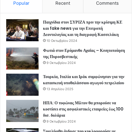
Popular
Recent
Comments
Παιχνίδια στον ΣΥΡΙΖΑ πριν την κρίσιμη ΚΕ
και fake news για την Επιτροπή
Δεοντολογίας και τη διαγραφή Κασσελάκη
10 Οκτωβρίου 2024
Φωτιά στον Ερύμανθο Αχαΐας – Κινητοποίηση
της Πυροσβεστικής
9 Οκτωβρίου 2024
Τουρκία, Ιταλία και Ιράκ συμφώνησαν για την
κατασκευή υποθαλάσσιου αγωγού πετρελαίου
13 Απριλίου 2025
ΗΠΑ: Ο τυφώνας Μίλτον θα μπορούσε να
κοστίσει στις ασφαλιστικές εταιρείες έως 100
δισ. δολάρια
9 Οκτωβρίου 2024
Συνελήφθη άνδρας που κυκλοφορούσε με