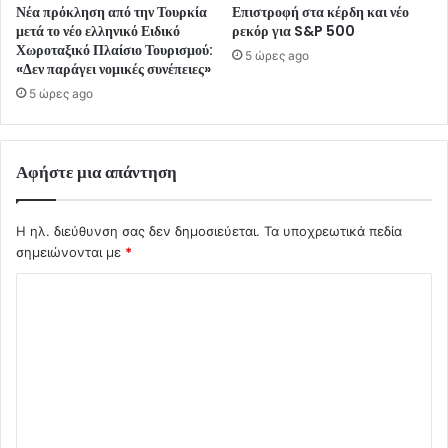
Νέα πρόκληση από την Τουρκία
Επιστροφή στα κέρδη και νέο
μετά το νέο ελληνικό Ειδικό
ρεκόρ για S&P 500
Χωροταξικό Πλαίσιο Τουρισμού:
5 ώρες ago
«Δεν παράγει νομικές συνέπειες»
5 ώρες ago
Αφήστε μια απάντηση
Η ηλ. διεύθυνση σας δεν δημοσιεύεται.
Τα υποχρεωτικά πεδία
σημειώνονται με
*
Σ
χ
ό
λ
ι
ο