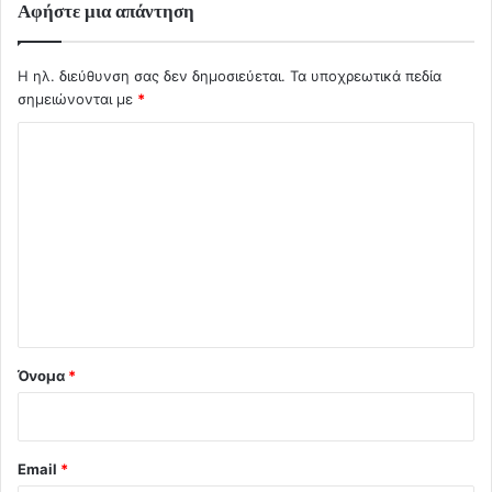
Αφήστε μια απάντηση
Η ηλ. διεύθυνση σας δεν δημοσιεύεται.
Τα υποχρεωτικά πεδία
σημειώνονται με
*
Σ
χ
ό
λ
ι
ο
*
Όνομα
*
Email
*