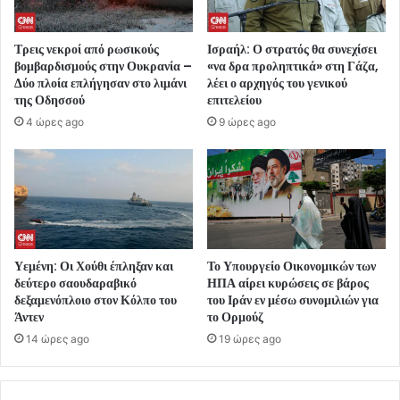
Τρεις νεκροί από ρωσικούς
Ισραήλ: Ο στρατός θα συνεχίσει
βομβαρδισμούς στην Ουκρανία –
«να δρα προληπτικά» στη Γάζα,
Δύο πλοία επλήγησαν στο λιμάνι
λέει ο αρχηγός του γενικού
της Οδησσού
επιτελείου
4 ώρες ago
9 ώρες ago
Υεμένη: Οι Χούθι έπληξαν και
Το Υπουργείο Οικονομικών των
δεύτερο σαουδαραβικό
ΗΠΑ αίρει κυρώσεις σε βάρος
δεξαμενόπλοιο στον Κόλπο του
του Ιράν εν μέσω συνομιλιών για
Άντεν
το Ορμούζ
14 ώρες ago
19 ώρες ago