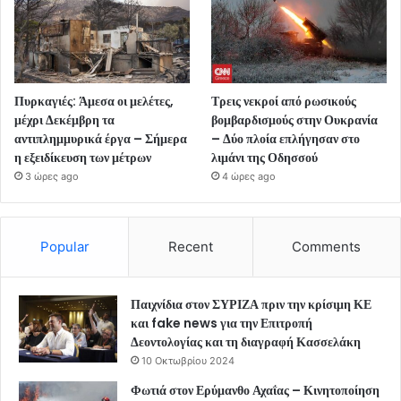
Πυρκαγιές: Άμεσα οι μελέτες,
Τρεις νεκροί από ρωσικούς
μέχρι Δεκέμβρη τα
βομβαρδισμούς στην Ουκρανία
αντιπλημμυρικά έργα – Σήμερα
– Δύο πλοία επλήγησαν στο
η εξειδίκευση των μέτρων
λιμάνι της Οδησσού
3 ώρες ago
4 ώρες ago
Popular
Recent
Comments
Παιχνίδια στον ΣΥΡΙΖΑ πριν την κρίσιμη ΚΕ
και fake news για την Επιτροπή
Δεοντολογίας και τη διαγραφή Κασσελάκη
10 Οκτωβρίου 2024
Φωτιά στον Ερύμανθο Αχαΐας – Κινητοποίηση