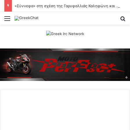
«Σύννεφα» στη σχέση της Γαρυφαλλιάς Καληφώνη και του Χρήστου Μάστορα;
Menu
Se