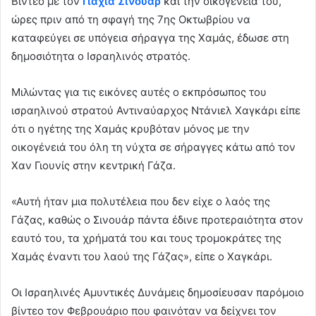
Βίντεο με τον
Γιαχία Σινουάρ
και την οικογένειά του,
ώρες πριν από τη σφαγή της 7ης Οκτωβρίου να
καταφεύγει σε υπόγεια σήραγγα της Χαμάς, έδωσε στη
δημοσιότητα ο Ισραηλινός στρατός.
Μιλώντας για τις εικόνες αυτές ο εκπρόσωπος του
ισραηλινού στρατού Αντιναύαρχος Ντάνιελ Χαγκάρι είπε
ότι ο ηγέτης της Χαμάς κρυβόταν μόνος με την
οικογένειά του όλη τη νύχτα σε σήραγγες κάτω από τον
Χαν Γιουνίς στην κεντρική Γάζα.
«Αυτή ήταν μια πολυτέλεια που δεν είχε ο λαός της
Γάζας, καθώς ο Σινουάρ πάντα έδινε προτεραιότητα στον
εαυτό του, τα χρήματά του και τους τρομοκράτες της
Χαμάς έναντι του λαού της Γάζας», είπε ο Χαγκάρι.
Οι Ισραηλινές Αμυντικές Δυνάμεις δημοσίευσαν παρόμοιο
βίντεο τον Φεβρουάριο που φαινόταν να δείχνει τον