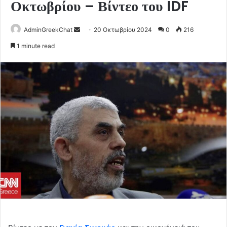
Οκτωβρίου – Βίντεο του IDF
Send
AdminGreekChat
20 Οκτωβρίου 2024
0
216
an
1 minute read
email